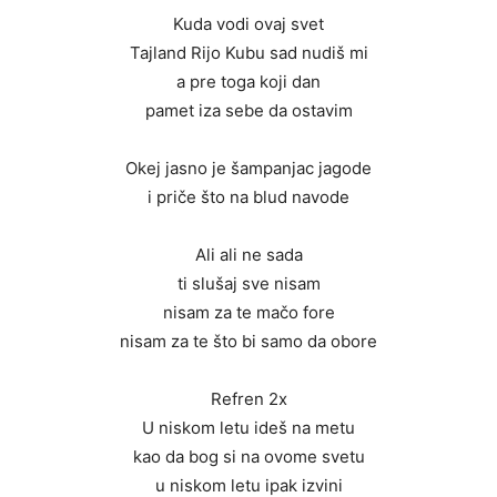
Kuda vodi ovaj svet
Tajland Rijo Kubu sad nudiš mi
a pre toga koji dan
pamet iza sebe da ostavim
Okej jasno je šampanjac jagode
i priče što na blud navode
Ali ali ne sada
ti slušaj sve nisam
nisam za te mačo fore
nisam za te što bi samo da obore
Refren 2x
U niskom letu ideš na metu
kao da bog si na ovome svetu
u niskom letu ipak izvini