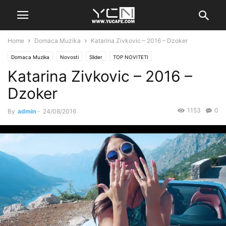
Home
Domaca Muzika
Katarina Zivkovic – 2016 – Dzoker
Domaca Muzika
Novosti
Slider
TOP NOVITETI
Katarina Zivkovic – 2016 –
Dzoker
1153
0
By
admin
-
24/08/2016