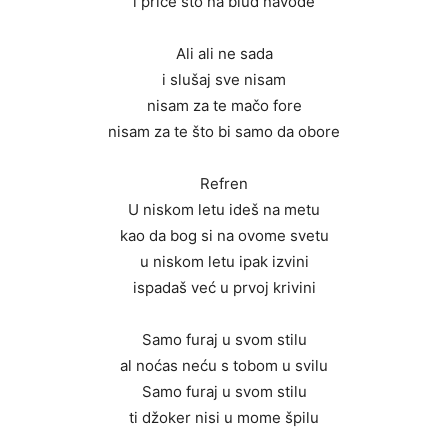
i priče što na blud navode
Ali ali ne sada
i slušaj sve nisam
nisam za te mačo fore
nisam za te što bi samo da obore
Refren
U niskom letu ideš na metu
kao da bog si na ovome svetu
u niskom letu ipak izvini
ispadaš već u prvoj krivini
Samo furaj u svom stilu
al noćas neću s tobom u svilu
Samo furaj u svom stilu
ti džoker nisi u mome špilu