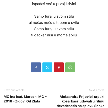
ispadaš već u prvoj krivini
Samo furaj u svom stilu
al noćas neću s tobom u svilu
Samo furaj u svom stilu
ti džoker nisi u mome špilu
Previous article
Next article
MC Ina feat. Marconi MC –
Aleksandra Prijović i srpski
2016 – Zidovi Od Zlata
košarkaši ludovali u ritmu
devedesetih na splavu Shake