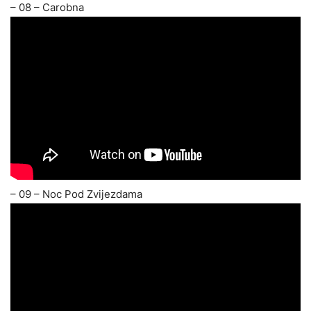
– 08 – Carobna
– 09 – Noc Pod Zvijezdama