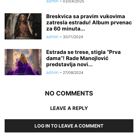
admin
-
03/04/2025
Breskvica sa pravim vukovima
zatresla estradu! Album prvenac
za 60 minuta...
admin
-
30/11/2024
Estrada se trese, stigla “Prva
dama”! Rade Manojlović
predstavlja novi...
admin
-
27/08/2024
NO COMMENTS
LEAVE A REPLY
LOG IN TO LEAVE A COMMENT