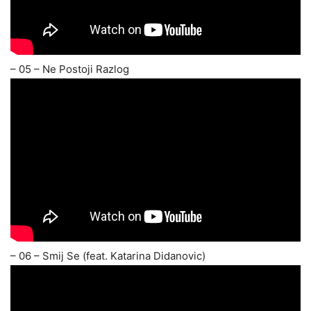
– 05 – Ne Postoji Razlog
– 06 – Smij Se (feat. Katarina Didanovic)