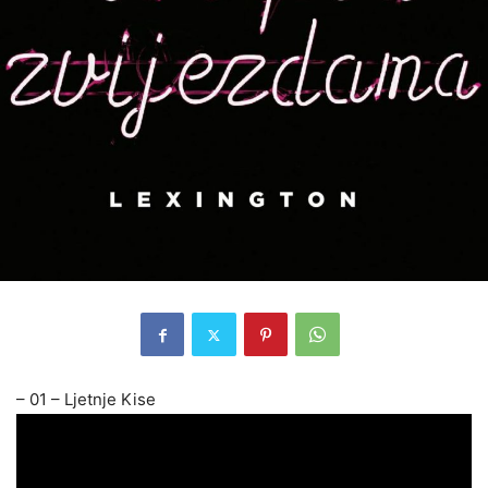
– 01 – Ljetnje Kise