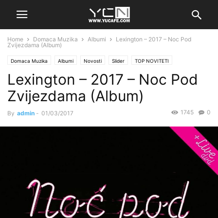
Home
Domaca Muzika
Albumi
Lexington – 2017 – Noc Pod
Zvijezdama (Album)
Domaca Muzika
Albumi
Novosti
Slider
TOP NOVITETI
Lexington – 2017 – Noc Pod
Zvijezdama (Album)
1745
0
By
admin
-
01/03/2017