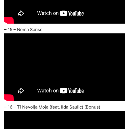
– 15 – Nema Sanse
– 16 – Ti Nevolja Moja (feat. Ilda Saulic) (Bonus)