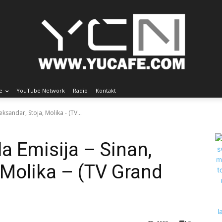
e
YouTube Network
Radio
Kontakt
eksandar, Stoja, Molika - (TV...
a Emisija – Sinan,
, Molika – (TV Grand