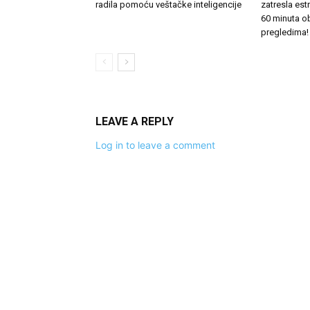
radila pomoću veštačke inteligencije
zatresla es
60 minuta o
pregledima!
LEAVE A REPLY
Log in to leave a comment