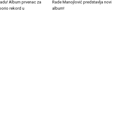
tradu! Album prvenac za
Rade Manojlović predstavlja novi
borio rekord u
album!