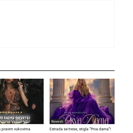
Novosti
a pravim vukovima
Estrada se trese, stigla “Prva dama”!