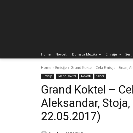
Home
Novosti
Domaca Muzika
Emisije
Serij
Home
Emisije
Grand Koktel - Cela Emisija - Sinan, Al
Emisije
Grand Koktel
Novosti
Slider
Grand Koktel – Cel
Aleksandar, Stoja
22.05.2017)