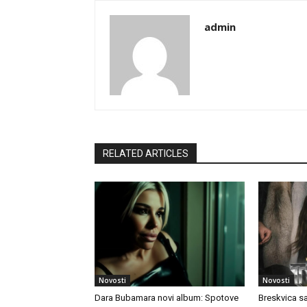
admin
RELATED ARTICLES
Novosti
Novosti
Dara Bubamara novi album: Spotove
Breskvica s