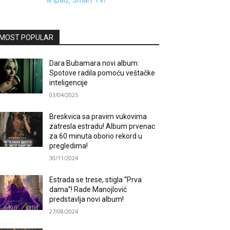
MOST POPULAR
Dara Bubamara novi album:
Spotove radila pomoću veštačke
inteligencije
03/04/2025
Breskvica sa pravim vukovima
zatresla estradu! Album prvenac
za 60 minuta oborio rekord u
pregledima!
30/11/2024
Estrada se trese, stigla “Prva
dama”! Rade Manojlović
predstavlja novi album!
27/08/2024