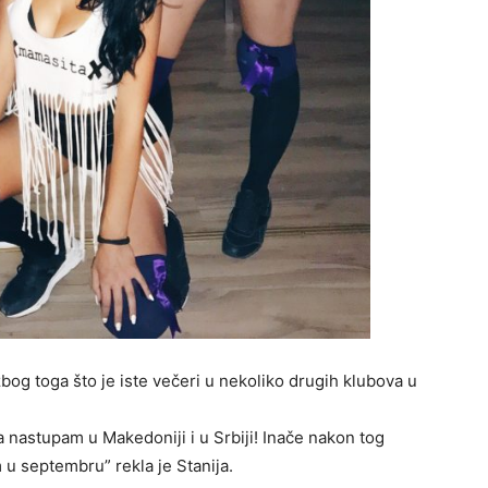
zbog toga što je iste večeri u nekoliko drugih klubova u
a nastupam u Makedoniji i u Srbiji! Inače nakon tog
u septembru” rekla je Stanija.