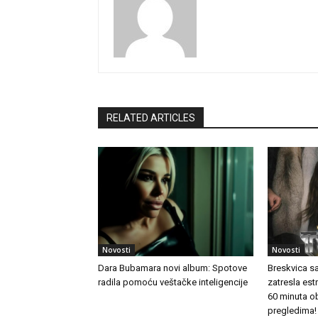
RELATED ARTICLES
Novosti
Novosti
Dara Bubamara novi album: Spotove
Breskvica s
radila pomoću veštačke inteligencije
zatresla es
60 minuta o
pregledima!