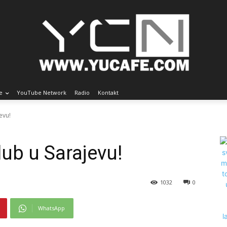
e
YouTube Network
Radio
Kontakt
evu!
lub u Sarajevu!
1032
0
WhatsApp