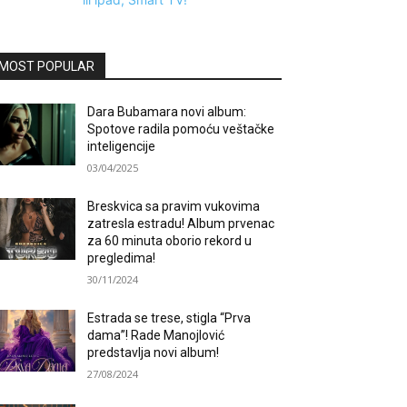
MOST POPULAR
Dara Bubamara novi album:
Spotove radila pomoću veštačke
inteligencije
03/04/2025
Breskvica sa pravim vukovima
zatresla estradu! Album prvenac
za 60 minuta oborio rekord u
pregledima!
30/11/2024
Estrada se trese, stigla “Prva
dama”! Rade Manojlović
predstavlja novi album!
27/08/2024