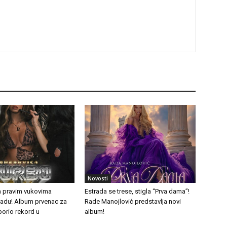
Novosti
a pravim vukovima
Estrada se trese, stigla “Prva dama”!
tradu! Album prvenac za
Rade Manojlović predstavlja novi
borio rekord u
album!