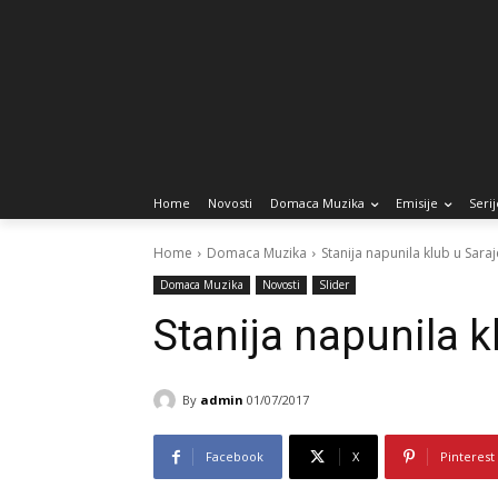
Home
Novosti
Domaca Muzika
Emisije
Serij
Home
Domaca Muzika
Stanija napunila klub u Saraj
Domaca Muzika
Novosti
Slider
Stanija napunila k
By
admin
01/07/2017
Facebook
X
Pinterest