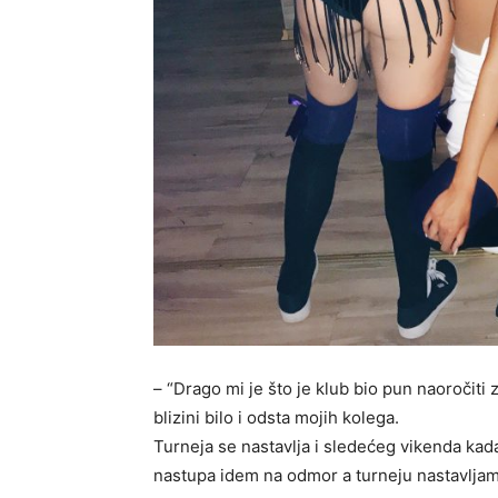
– “Drago mi je što je klub bio pun naoročiti 
blizini bilo i odsta mojih kolega.
Turneja se nastavlja i sledećeg vikenda kad
nastupa idem na odmor a turneju nastavljam 