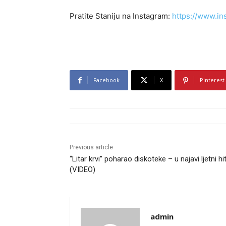
Pratite Staniju na Instagram:
https://www.in
Facebook
X
Pinterest
Previous article
“Litar krvi” poharao diskoteke – u najavi ljetni hit
(VIDEO)
admin