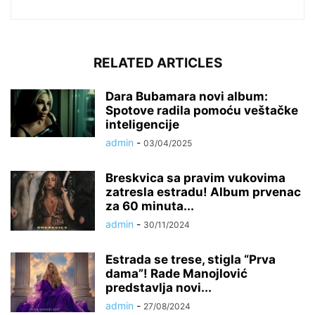
RELATED ARTICLES
Dara Bubamara novi album:
Spotove radila pomoću veštačke
inteligencije
admin
-
03/04/2025
Breskvica sa pravim vukovima
zatresla estradu! Album prvenac
za 60 minuta...
admin
-
30/11/2024
Estrada se trese, stigla “Prva
dama”! Rade Manojlović
predstavlja novi...
admin
-
27/08/2024