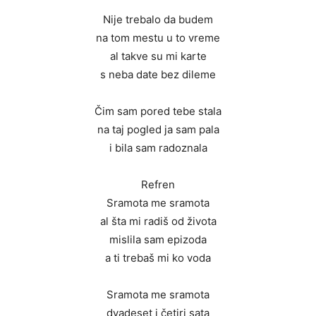
Nije trebalo da budem
na tom mestu u to vreme
al takve su mi karte
s neba date bez dileme
Čim sam pored tebe stala
na taj pogled ja sam pala
i bila sam radoznala
Refren
Sramota me sramota
al šta mi radiš od života
mislila sam epizoda
a ti trebaš mi ko voda
Sramota me sramota
dvadeset i četiri sata