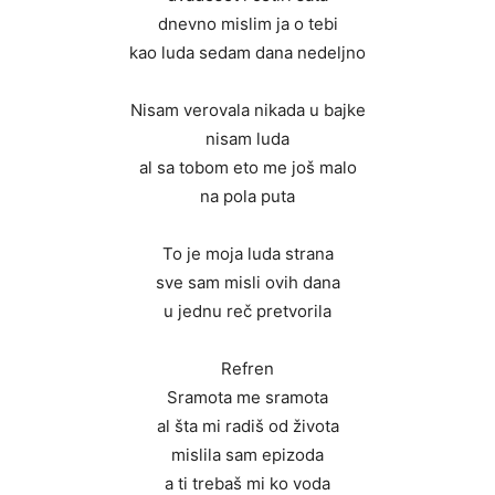
dnevno mislim ja o tebi
kao luda sedam dana nedeljno
Nisam verovala nikada u bajke
nisam luda
al sa tobom eto me još malo
na pola puta
To je moja luda strana
sve sam misli ovih dana
u jednu reč pretvorila
Refren
Sramota me sramota
al šta mi radiš od života
mislila sam epizoda
a ti trebaš mi ko voda