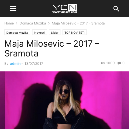
Home
Domaca Muzika
Maja Milosevic – 2017 – Sramota
Domaca Muzika
Novosti
Slider
TOP NOVITETI
Maja Milosevic – 2017 –
Sramota
1009
0
By
admin
-
13/07/2017