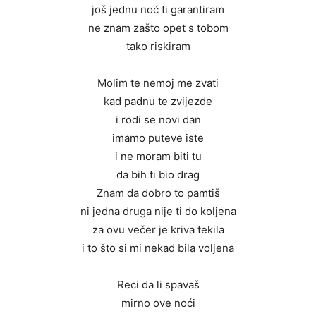
još jednu noć ti garantiram
ne znam zašto opet s tobom
tako riskiram
Molim te nemoj me zvati
kad padnu te zvijezde
i rodi se novi dan
imamo puteve iste
i ne moram biti tu
da bih ti bio drag
Znam da dobro to pamtiš
ni jedna druga nije ti do koljena
za ovu večer je kriva tekila
i to što si mi nekad bila voljena
Reci da li spavaš
mirno ove noći