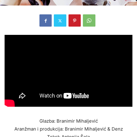
Glazba: Branimir Mihaljević
Aranžman i produkcija: Branimir Mihaljević & Denz
Tekst: Antonija Šola