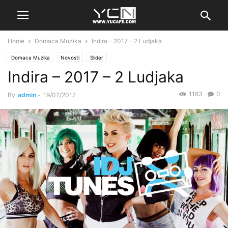
Home
Domaca Muzika
Indira – 2017 – 2 Ludjaka
Domaca Muzika
Novosti
Slider
Indira – 2017 – 2 Ludjaka
1183
0
By
admin
-
19/07/2017