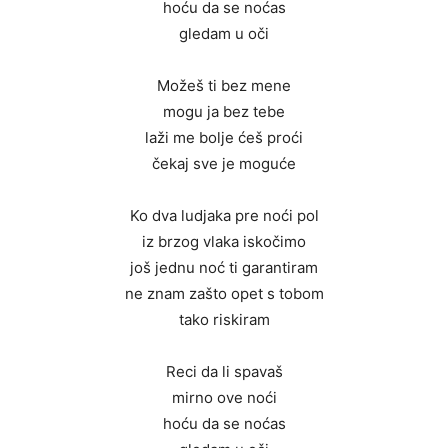
hoću da se noćas
gledam u oči
Možeš ti bez mene
mogu ja bez tebe
laži me bolje ćeš proći
čekaj sve je moguće
Ko dva ludjaka pre noći pol
iz brzog vlaka iskočimo
još jednu noć ti garantiram
ne znam zašto opet s tobom
tako riskiram
Reci da li spavaš
mirno ove noći
hoću da se noćas