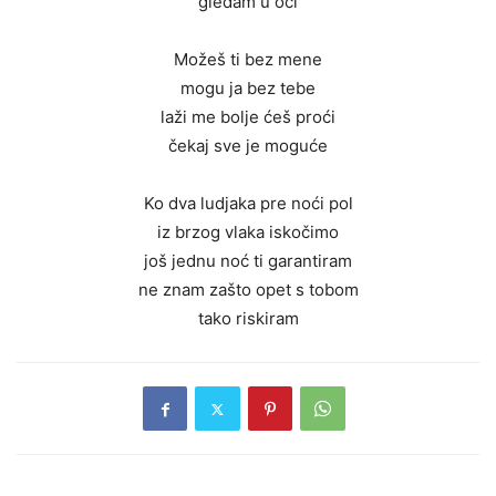
gledam u oči
Možeš ti bez mene
mogu ja bez tebe
laži me bolje ćeš proći
čekaj sve je moguće
Ko dva ludjaka pre noći pol
iz brzog vlaka iskočimo
još jednu noć ti garantiram
ne znam zašto opet s tobom
tako riskiram