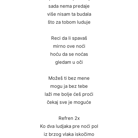
sada nema predaje
više nisam ta budala
što za tobom luduje
Reci da li spavaš
mirno ove noći
hoću da se noćas
gledam u oči
Možeš ti bez mene
mogu ja bez tebe
laži me bolje ćeš proći
čekaj sve je moguće
Refren 2x
Ko dva ludjaka pre noći pol
iz brzog vlaka iskočimo