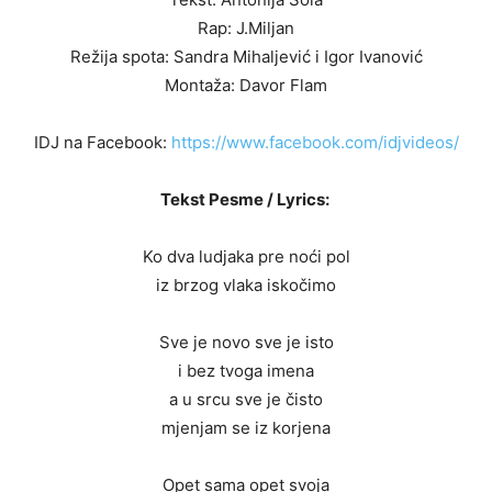
Rap: J.Miljan
Režija spota: Sandra Mihaljević i Igor Ivanović
Montaža: Davor Flam
IDJ na Facebook:
https://www.facebook.com/idjvideos/
Tekst Pesme / Lyrics:
Ko dva ludjaka pre noći pol
iz brzog vlaka iskočimo
Sve je novo sve je isto
i bez tvoga imena
a u srcu sve je čisto
mjenjam se iz korjena
Opet sama opet svoja