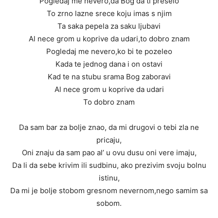
Pogledaj me nevero,da Bog da ti preselo
To zrno lazne srece koju imas s njim
Ta saka pepela za saku ljubavi
Al nece grom u koprive da udari,to dobro znam
Pogledaj me nevero,ko bi te pozeleo
Kada te jednog dana i on ostavi
Kad te na stubu srama Bog zaboravi
Al nece grom u koprive da udari
To dobro znam
Da sam bar za bolje znao, da mi drugovi o tebi zla ne
pricaju,
Oni znaju da sam pao al’ u ovu dusu oni vere imaju,
Da li da sebe krivim ili sudbinu, ako prezivim svoju bolnu
istinu,
Da mi je bolje stobom gresnom nevernom,nego samim sa
sobom.