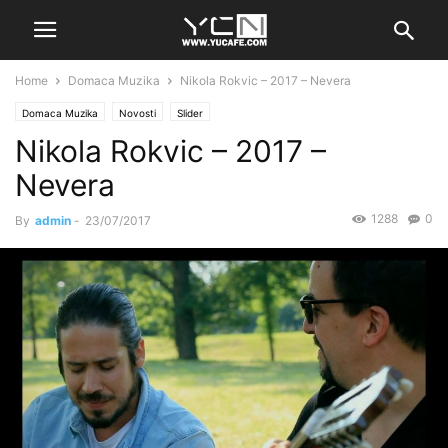
Home
Domaca Muzika
Nikola Rokvic – 2017 – Nevera
Domaca Muzika
Novosti
Slider
Nikola Rokvic – 2017 –
Nevera
1288
0
By
admin
-
23/07/2017