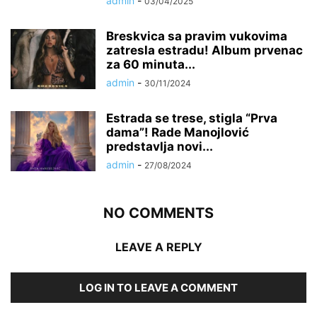
admin
-
03/04/2025
Breskvica sa pravim vukovima
zatresla estradu! Album prvenac
za 60 minuta...
admin
-
30/11/2024
Estrada se trese, stigla “Prva
dama”! Rade Manojlović
predstavlja novi...
admin
-
27/08/2024
NO COMMENTS
LEAVE A REPLY
LOG IN TO LEAVE A COMMENT