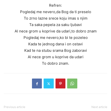
Refren:
Pogledaj me nevero,da Bog da ti preselo
To zrno lazne srece koju imas s njim
Ta saka pepela za saku ljubavi
Al nece grom u koprive da udari,to dobro znam
Pogledaj me nevero,ko bi te pozeleo
Kada te jednog dana i on ostavi
Kad te na stubu srama Bog zaboravi
Al nece grom u koprive da udari
To dobro znam.
Previous article
Next article