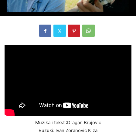
Muzika i tekst :Dragan Brajovic
Buzuki: Ivan Zoranovic Kiza