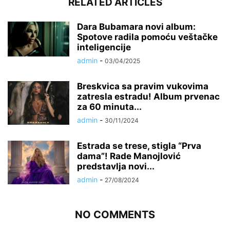
RELATED ARTICLES
Dara Bubamara novi album:
Spotove radila pomoću veštačke
inteligencije
admin
-
03/04/2025
Breskvica sa pravim vukovima
zatresla estradu! Album prvenac
za 60 minuta...
admin
-
30/11/2024
Estrada se trese, stigla “Prva
dama”! Rade Manojlović
predstavlja novi...
admin
-
27/08/2024
NO COMMENTS