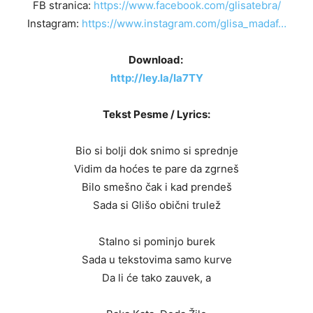
FB stranica:
https://www.facebook.com/glisatebra/
Instagram:
https://www.instagram.com/glisa_madaf…
Download:
http://ley.la/Ia7TY
Tekst Pesme / Lyrics:
Bio si bolji dok snimo si sprednje
Vidim da hoćes te pare da zgrneš
Bilo smešno čak i kad prendeš
Sada si Glišo obični trulež
Stalno si pominjo burek
Sada u tekstovima samo kurve
Da li će tako zauvek, a