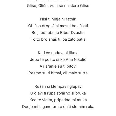
Glišo, Glišo, vrati se na staro Glišo
Nisi ti ninja ni ratnik
Običan drogaš si masni bez časti
Bolji od tebe je Biber Dzastin
To to bro znaš ti, pa zato patiš
Kad će naduvani likovi
Jebo te posto si ko Ana Nikolić
A i sranje su ti bitovi
Pesme su ti hitovi, ali malo sutra
Ružan si klempav i glupav
U glavi ti rupa stvarno si bruka
Kad te vidim, pripadne mi muka
Dodje mi lagano brate da ti slomim ruka