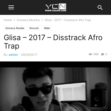
Home
Domaca Muzika
Glisa – 2017 – Disstrack Afro Trap
Domaca Muzika
Novosti
Slider
Glisa – 2017 – Disstrack Afro
Trap
986
0
By
admin
-
09/09/2017