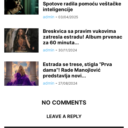
Spotove radila pomoću veštačke
inteligencije
admin
-
03/04/2025
Breskvica sa pravim vukovima
zatresla estradu! Album prvenac
za 60 minuta...
admin
-
30/11/2024
Estrada se trese, stigla “Prva
dama”! Rade Manojlović
predstavlja novi...
admin
-
27/08/2024
NO COMMENTS
LEAVE A REPLY