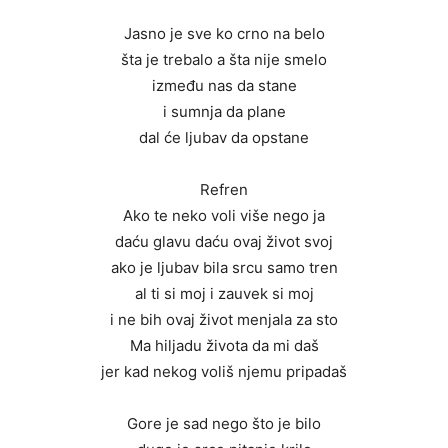
Jasno je sve ko crno na belo
šta je trebalo a šta nije smelo
između nas da stane
i sumnja da plane
dal će ljubav da opstane
Refren
Ako te neko voli više nego ja
daću glavu daću ovaj život svoj
ako je ljubav bila srcu samo tren
al ti si moj i zauvek si moj
i ne bih ovaj život menjala za sto
Ma hiljadu života da mi daš
jer kad nekog voliš njemu pripadaš
Gore je sad nego što je bilo