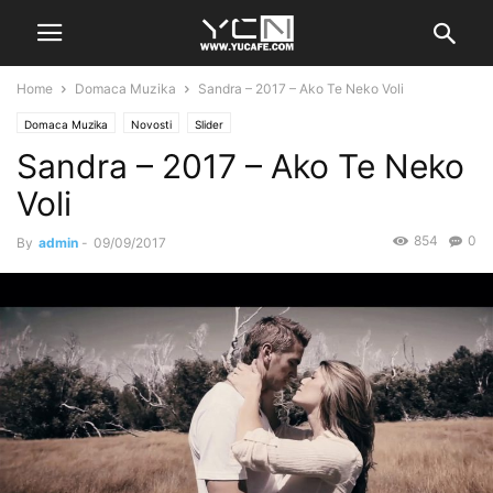
Home
Domaca Muzika
Sandra – 2017 – Ako Te Neko Voli
Domaca Muzika
Novosti
Slider
Sandra – 2017 – Ako Te Neko
Voli
854
0
By
admin
-
09/09/2017