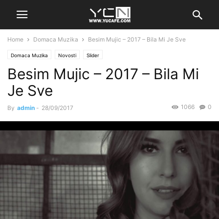
Home
Domaca Muzika
Besim Mujic – 2017 – Bila Mi Je Sve
Domaca Muzika
Novosti
Slider
Besim Mujic – 2017 – Bila Mi
Je Sve
1066
0
By
admin
-
28/09/2017