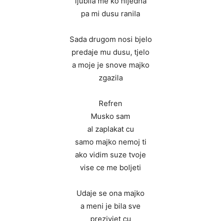
ljubila me ko nijedna
pa mi dusu ranila
Sada drugom nosi bjelo
predaje mu dusu, tjelo
a moje je snove majko
zgazila
Refren
Musko sam
al zaplakat cu
samo majko nemoj ti
ako vidim suze tvoje
vise ce me boljeti
Udaje se ona majko
a meni je bila sve
prezivjet cu