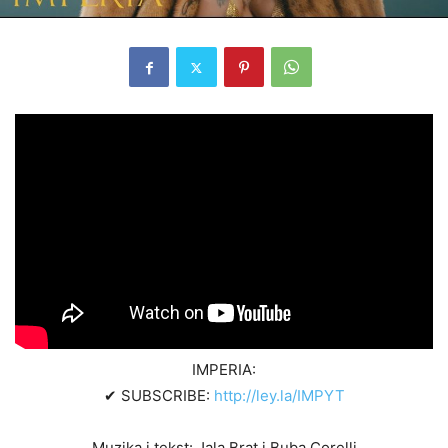
IMPERIA:
✔ SUBSCRIBE:
http://ley.la/IMPYT
Muzika i tekst: Jala Brat i Buba Corelli