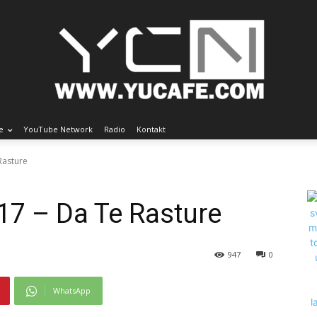
e
YouTube Network
Radio
Kontakt
 Rasture
017 – Da Te Rasture
947
0
WhatsApp