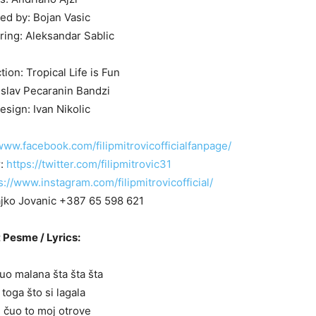
ed by: Bojan Vasic
ring: Aleksandar Sablic
ion: Tropical Life is Fun
islav Pecaranin Bandzi
Design: Ivan Nikolic
www.facebook.com/filipmitrovicofficialfanpage/
r:
https://twitter.com/filipmitrovic31
s://www.instagram.com/filipmitrovicofficial/
ajko Jovanic +387 65 598 621
 Pesme / Lyrics:
uo malana šta šta šta
 toga što si lagala
 čuo to moj otrove