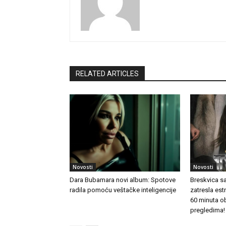
RELATED ARTICLES
Novosti
Novosti
Dara Bubamara novi album: Spotove
Breskvica s
radila pomoću veštačke inteligencije
zatresla es
60 minuta o
pregledima!