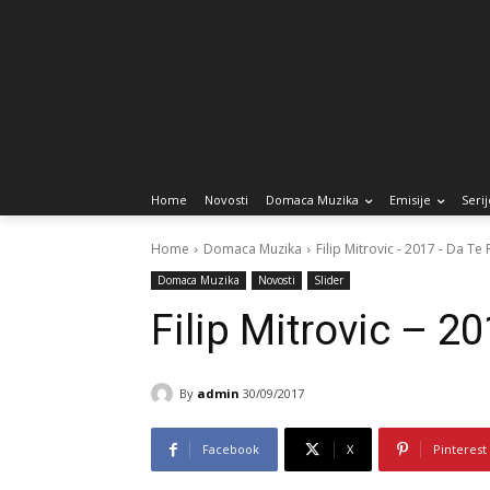
Home
Novosti
Domaca Muzika
Emisije
Serij
Home
Domaca Muzika
Filip Mitrovic - 2017 - Da Te
Domaca Muzika
Novosti
Slider
Filip Mitrovic – 2
By
admin
30/09/2017
Facebook
X
Pinterest