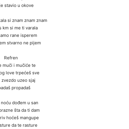
 je stavio u okove
kala si znam znam znam
s km si me ti varala
 samo rane isperem
jem stvarno ne pijem
Refren
e muči i mučiće te
g love trpećeš sve
je zvezdo uzeo sjaj
padaš propadaš
i noću dođem u san
prazne šta da ti dam
 kriv hoćeš mangupe
asture da te rasture