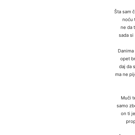
Šta sam č
noću 
ne da t
sada si
Danima 
opet b
daj da
ma ne pi
Muči t
samo zbo
on ti 
pro