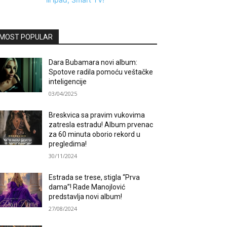
MOST POPULAR
Dara Bubamara novi album:
Spotove radila pomoću veštačke
inteligencije
03/04/2025
Breskvica sa pravim vukovima
zatresla estradu! Album prvenac
za 60 minuta oborio rekord u
pregledima!
30/11/2024
Estrada se trese, stigla “Prva
dama”! Rade Manojlović
predstavlja novi album!
27/08/2024