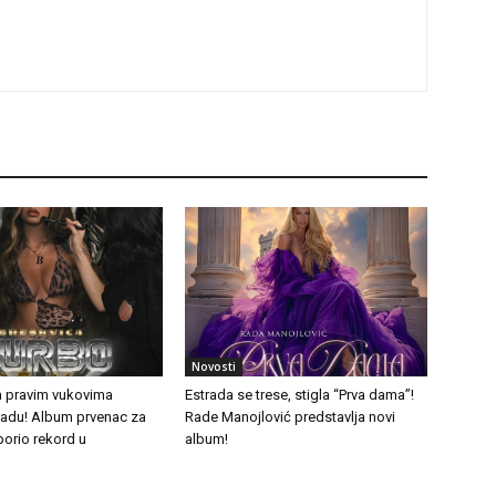
Novosti
a pravim vukovima
Estrada se trese, stigla “Prva dama”!
tradu! Album prvenac za
Rade Manojlović predstavlja novi
borio rekord u
album!