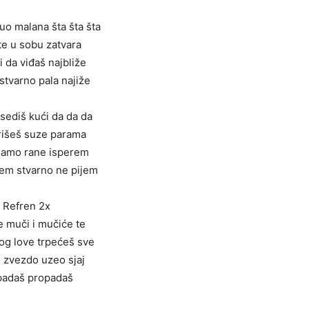
uo malana šta šta šta
te u sobu zatvara
i da viđaš najbliže
 stvarno pala najiže
sediš kući da da da
rišeš suze parama
 samo rane isperem
jem stvarno ne pijem
Refren 2x
e muči i mučiće te
g love trpećeš sve
je zvezdo uzeo sjaj
padaš propadaš