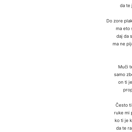
da te
Do zore pla
ma eto 
daj da
ma ne pi
Muči t
samo zbo
on ti 
pro
Često t
ruke mi 
ko ti je
da te r