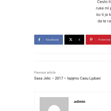
Često t
ruke mi 
ko ti je
da te r
Facebook
X
Pinterest
Previous article
Sasa Jelic – 2017 – Ispijmo Casu Ljubavi
admin