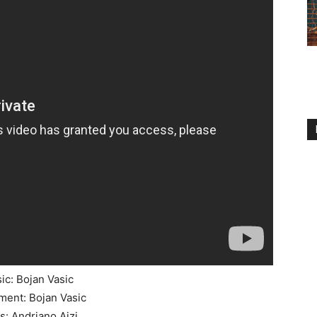
ic: Bojan Vasic
ment: Bojan Vasic
cs: Andriano Ajzi