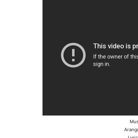
Mus
Arang
Lyri