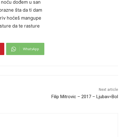
i noću dođem u san
prazne šta da ti dam
 kriv hoćeš mangupe
asture da te rasture
WhatsApp
Next article
Filip Mitrovic – 2017 – Ljubav=Bol