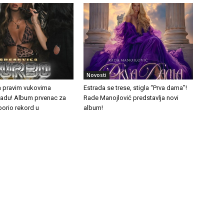
Novosti
a pravim vukovima
Estrada se trese, stigla “Prva dama”!
tradu! Album prvenac za
Rade Manojlović predstavlja novi
borio rekord u
album!