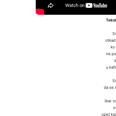
Tekst
S
otkad
ko
ne po
s
u kaf
S
da se 
Ibar 
o
opet ka