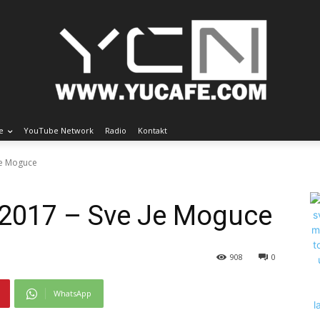
e
YouTube Network
Radio
Kontakt
 Je Moguce
 2017 – Sve Je Moguce
908
0
WhatsApp