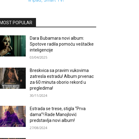
MOST POPULAR
Dara Bubamara novi album:
Spotove radila pomoću veštačke
inteligencije
03/04/2025
Breskvica sa pravim vukovima
zatresla estradu! Album prvenac
za 60 minuta oborio rekord u
pregledima!
30/11/2024
Estrada se trese, stigla “Prva
dama”! Rade Manojlović
predstavlja novi album!
27/08/2024