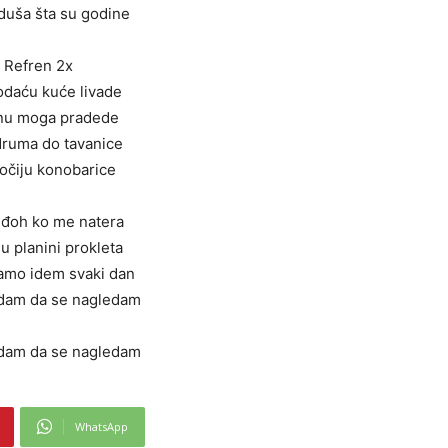
duša šta su godine
Refren 2x
daću kuće livade
nu moga pradede
ruma do tavanice
očiju konobarice
 uđoh ko me natera
u planini prokleta
tamo idem svaki dan
edam da se nagledam
edam da se nagledam
WhatsApp