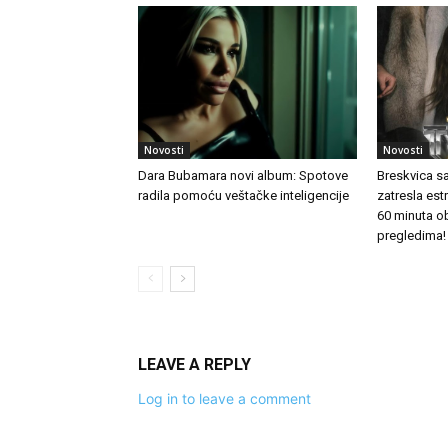
Novosti
Novosti
Dara Bubamara novi album: Spotove
Breskvica s
radila pomoću veštačke inteligencije
zatresla es
60 minuta o
pregledima!
LEAVE A REPLY
Log in to leave a comment