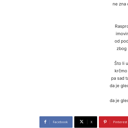
ne zna 
Raspro
imovi
od pod
zbog 
Što li
krčmo 
pa sad 
da je gl
da je gl
Facebook
X
Pinterest