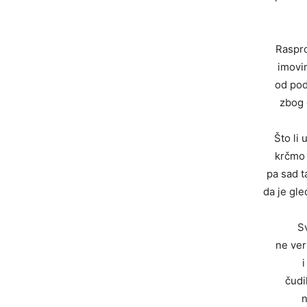
Raspro
imovi
od pod
zbog 
Što li
krčmo 
pa sad 
da je gl
S
ne ve
čudi
n