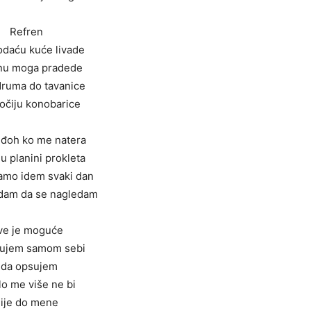
Refren
daću kuće livade
nu moga pradede
ruma do tavanice
očiju konobarice
 uđoh ko me natera
u planini prokleta
tamo idem svaki dan
edam da se nagledam
ve je moguće
rujem samom sebi
i da opsujem
lo me više ne bi
ije do mene