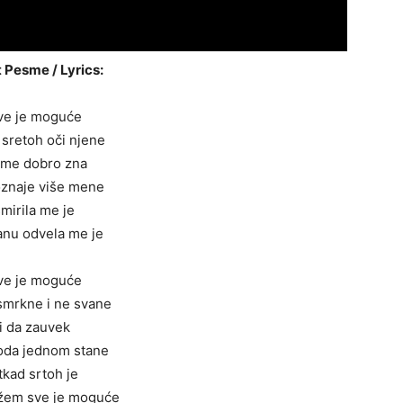
 Pesme / Lyrics:
ve je moguće
 sretoh oči njene
 me dobro zna
znaje više mene
mirila me je
anu odvela me je
ve je moguće
smrkne i ne svane
i da zauvek
voda jednom stane
tkad srtoh je
žem sve je moguće