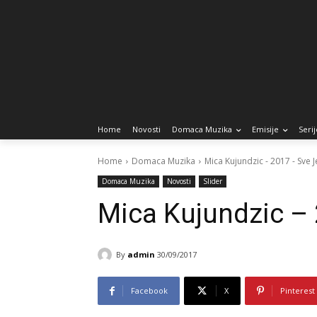
Home
Novosti
Domaca Muzika
Emisije
Serij
Home
Domaca Muzika
Mica Kujundzic - 2017 - Sve
Domaca Muzika
Novosti
Slider
Mica Kujundzic –
By
admin
30/09/2017
Facebook
X
Pinterest