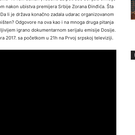
om nakon ubistva premijera Srbije Zorana Đinđića. Šta
? Da li je država konačno zadala udarac organizovanom
 uništen? Odgovore na ova kao i na mnoga druga pitanja
dljivijem igrano dokumentarnom serijalu emisije Dosije.
ra 2017. sa početkom u 21h na Prvoj srpskoj televiziji.