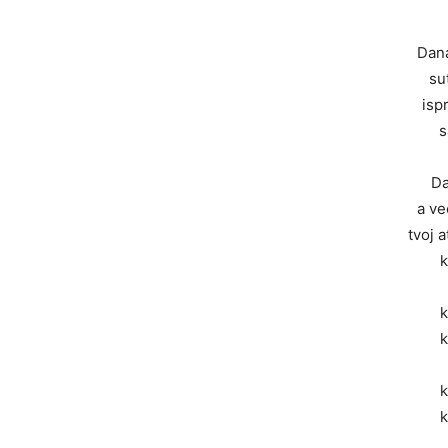
Dan
su
isp
s
Da
a ve
tvoj 
k
k
k
k
k