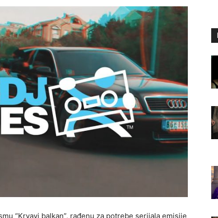
mu “Krvavi balkan”, rađenu za potrebe serijala emisije