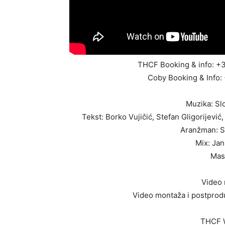
THCF Booking & info: +3
Coby Booking & Info:
Muzika: Sl
Tekst: Borko Vujičić, Stefan Gligorijevi
Aranžman: S
Mix: Ja
Mas
Video 
Video montaža i postprod
THCF 