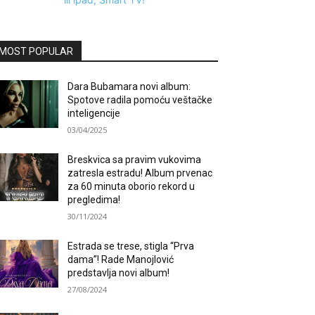
MOST POPULAR
Dara Bubamara novi album:
Spotove radila pomoću veštačke
inteligencije
03/04/2025
Breskvica sa pravim vukovima
zatresla estradu! Album prvenac
za 60 minuta oborio rekord u
pregledima!
30/11/2024
Estrada se trese, stigla “Prva
dama”! Rade Manojlović
predstavlja novi album!
27/08/2024