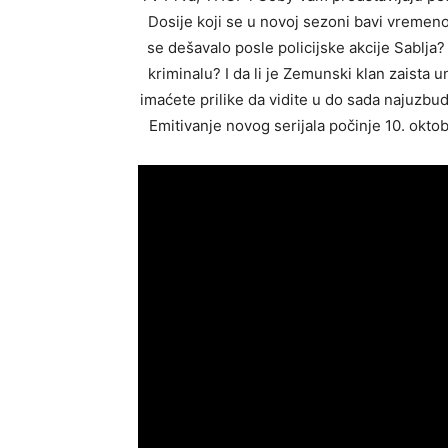
Dosije koji se u novoj sezoni bavi vremen
se dešavalo posle policijske akcije Sablja
kriminalu? I da li je Zemunski klan zaista
imaćete prilike da vidite u do sada najuzbu
Emitivanje novog serijala počinje 10. oktob