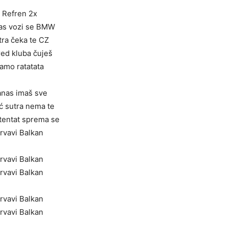
Refren 2x
as vozi se BMW
tra čeka te CZ
red kluba čuješ
amo ratatata
nas imaš sve
ć sutra nema te
atentat sprema se
rvavi Balkan
rvavi Balkan
rvavi Balkan
rvavi Balkan
rvavi Balkan