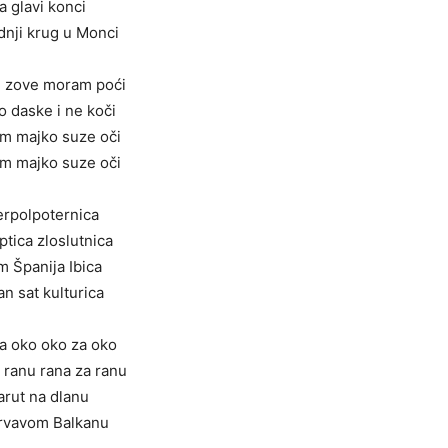
a glavi konci
dnji krug u Monci
 zove moram poći
o daske i ne koči
m majko suze oči
m majko suze oči
erpolpoternica
ptica zloslutnica
im Španija Ibica
an sat kulturica
a oko oko za oko
 ranu rana za ranu
arut na dlanu
rvavom Balkanu