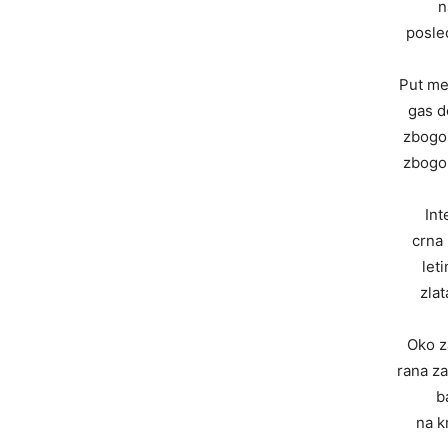
n
posle
Put me
gas d
zbogo
zbogo
Int
crna 
let
zlat
Oko z
rana za
b
na k