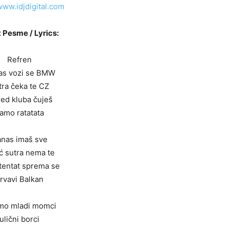
www.idjdigital.com
 Pesme / Lyrics:
Refren
as vozi se BMW
tra čeka te CZ
red kluba čuješ
amo ratatata
nas imaš sve
ć sutra nema te
atentat sprema se
rvavi Balkan
mo mladi momci
ulični borci