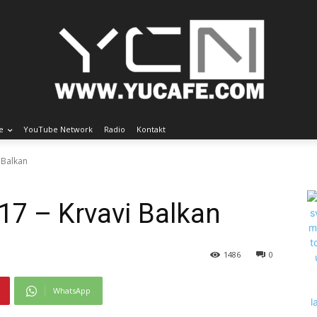
e
YouTube Network
Radio
Kontakt
 Balkan
17 – Krvavi Balkan
1486
0
WhatsApp