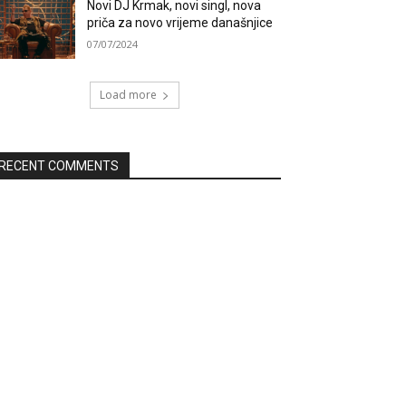
Novi DJ Krmak, novi singl, nova
priča za novo vrijeme današnjice
07/07/2024
Load more
RECENT COMMENTS