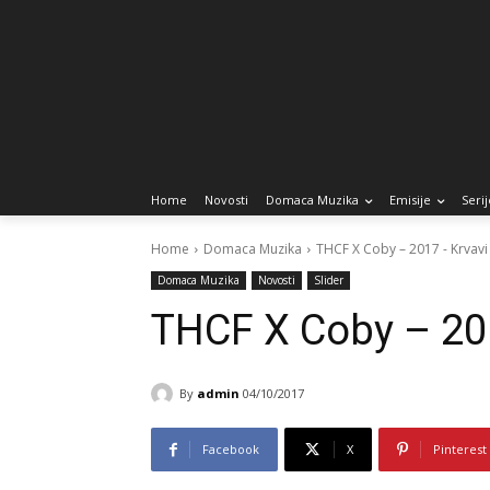
Home
Novosti
Domaca Muzika
Emisije
Serij
Home
Domaca Muzika
THCF X Coby – 2017 - Krvavi
Domaca Muzika
Novosti
Slider
THCF X Coby – 20
By
admin
04/10/2017
Facebook
X
Pinterest