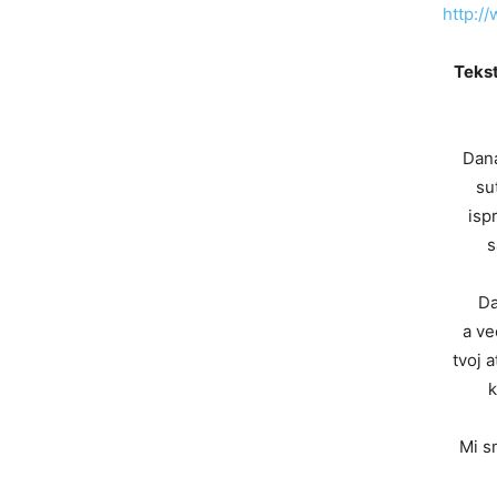
http://
Tekst
Dan
su
isp
s
Da
a ve
tvoj 
k
Mi s