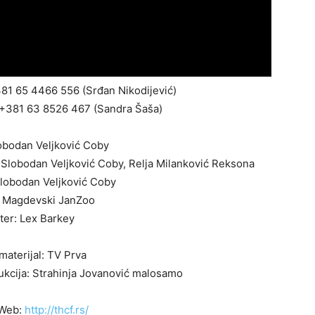
81 65 4466 556 (Srđan Nikodijević)
 +381 63 8526 467 (Sandra Šaša)
obodan Veljković Coby
ć, Slobodan Veljković Coby, Relja Milanković Reksona
lobodan Veljković Coby
n Magdevski JanZoo
ter: Lex Barkey
materijal: TV Prva
ukcija: Strahinja Jovanović malosamo
Web:
http://thcf.rs/