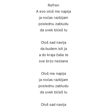
Refren
A evo ološ me napija
ja noćas razbijam
poslednu zabludu
da uvek bićeš tu
Ološ sad navija
da budem isti ja
a do kraja čaše te
sve brzo nestane
Ološ me napija
ja noćas razbijam
poslednu zabludu
da uvek bićeš tu
Ološ sad navija