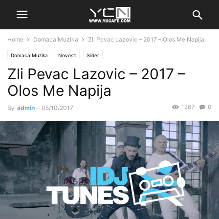
Home
Domaca Muzika
Zli Pevac Lazovic – 2017 – Olos Me Napija
Domaca Muzika
Novosti
Slider
Zli Pevac Lazovic – 2017 –
Olos Me Napija
1267
0
By
admin
-
05/10/2017