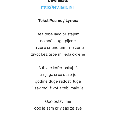
Download:
http://ley.la/iOINT
Tekst Pesme / Lyrics:
Bez tebe lako pristajem
na noći duge pijane
na zore snene umorne žene
život bez tebe mi leđa okrene
A ti već kofer pakuješ
u njega srce stalo je
godine duge radosti tuge
i sav moj život a tebi malo je
Ooo ostavi me
ooo ja sam kriv sad za sve