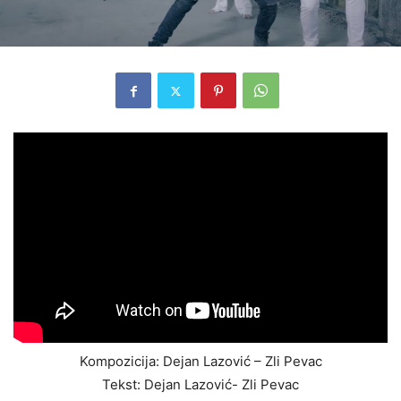
Kompozicija: Dejan Lazović – Zli Pevac
Tekst: Dejan Lazović- Zli Pevac