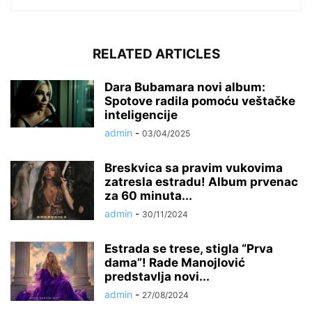
RELATED ARTICLES
Dara Bubamara novi album:
Spotove radila pomoću veštačke
inteligencije
admin
-
03/04/2025
Breskvica sa pravim vukovima
zatresla estradu! Album prvenac
za 60 minuta...
admin
-
30/11/2024
Estrada se trese, stigla “Prva
dama”! Rade Manojlović
predstavlja novi...
admin
-
27/08/2024