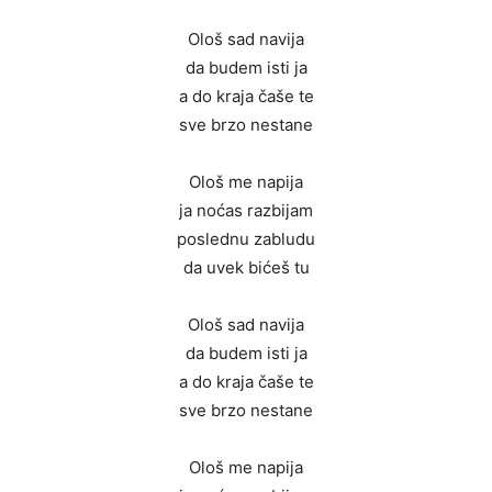
Ološ sad navija
da budem isti ja
a do kraja čaše te
sve brzo nestane
Ološ me napija
ja noćas razbijam
poslednu zabludu
da uvek bićeš tu
Ološ sad navija
da budem isti ja
a do kraja čaše te
sve brzo nestane
Ološ me napija