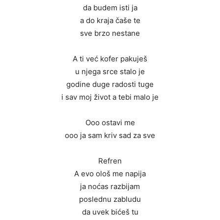
da budem isti ja
a do kraja čaše te
sve brzo nestane
A ti već kofer pakuješ
u njega srce stalo je
godine duge radosti tuge
i sav moj život a tebi malo je
Ooo ostavi me
ooo ja sam kriv sad za sve
Refren
A evo ološ me napija
ja noćas razbijam
poslednu zabludu
da uvek bićeš tu