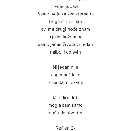
tvoje ljubavi
Samo tvoja za sva vremena
briga me za njih
svi me drugi hoće znam
a ja im kažem ne
samo jedan života vrijedan
najbolji od svih
Ni jedan nije
uspio baš lako
srce da mi osvoji
Ja jedino tebi
mogla sam samo
dušu da otvorim
Refren 2x