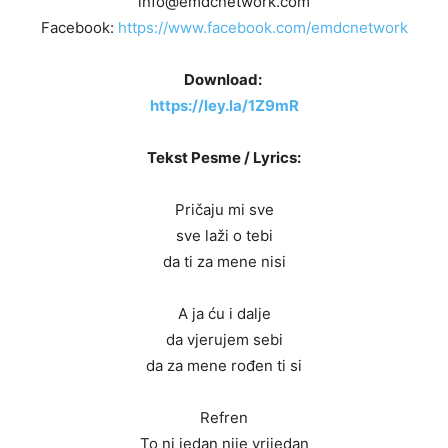
info@emdcnetwork.com
Facebook:
https://www.facebook.com/emdcnetwork
Download:
https://ley.la/1Z9mR
Tekst Pesme / Lyrics:
Pričaju mi sve
sve laži o tebi
da ti za mene nisi
A ja ću i dalje
da vjerujem sebi
da za mene rođen ti si
Refren
To ni jedan nije vrijedan