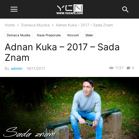
Home
Domaca Muzika
Adnan Kuka – 2017 – Sada Znam
Domaca Muzika
Nase Preporuke
Novosti
Slider
Adnan Kuka – 2017 – Sada
Znam
1137
0
By
admin
-
16/11/2017