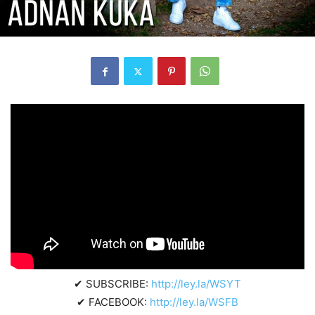
✔ SUBSCRIBE:
http://ley.la/WSYT
✔ FACEBOOK:
http://ley.la/WSFB