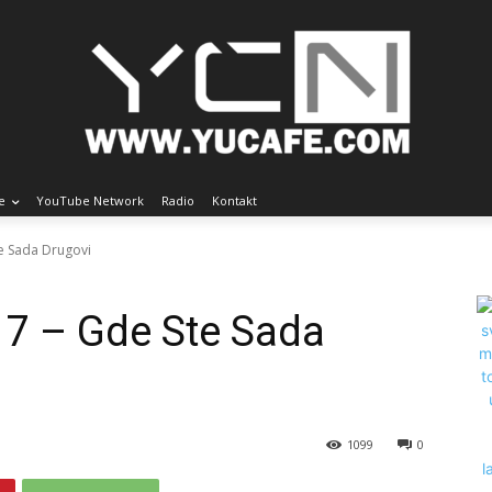
e
YouTube Network
Radio
Kontakt
te Sada Drugovi
17 – Gde Ste Sada
1099
0