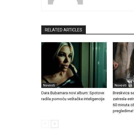
RELATED ARTICLES
Novosti
Novosti
Dara Bubamara novi album: Spotove
Breskvica s
radila pomoću veštačke inteligencije
zatresla es
60 minuta o
pregledima!