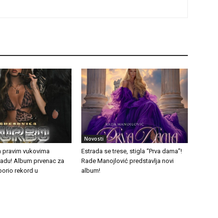
Novosti
a pravim vukovima
Estrada se trese, stigla “Prva dama”!
tradu! Album prvenac za
Rade Manojlović predstavlja novi
borio rekord u
album!