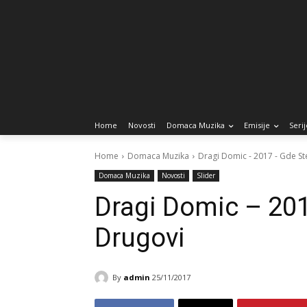
Home
Novosti
Domaca Muzika
Emisije
Serij
Home
Domaca Muzika
Dragi Domic - 2017 - Gde S
Domaca Muzika
Novosti
Slider
Dragi Domic – 20
Drugovi
By
admin
25/11/2017