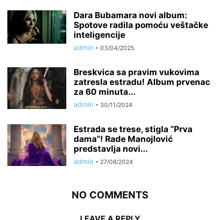
Dara Bubamara novi album:
Spotove radila pomoću veštačke
inteligencije
admin
-
03/04/2025
Breskvica sa pravim vukovima
zatresla estradu! Album prvenac
za 60 minuta...
admin
-
30/11/2024
Estrada se trese, stigla “Prva
dama”! Rade Manojlović
predstavlja novi...
admin
-
27/08/2024
NO COMMENTS
LEAVE A REPLY