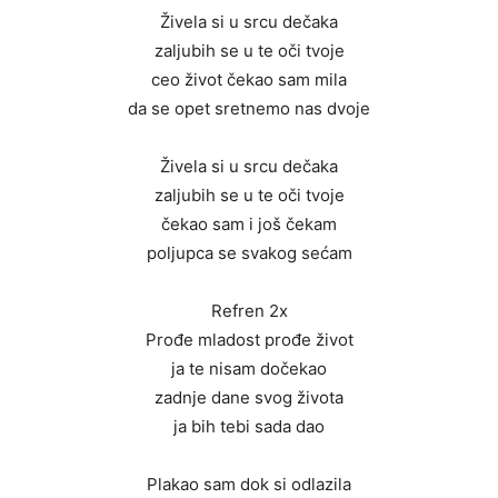
Živela si u srcu dečaka
zaljubih se u te oči tvoje
ceo život čekao sam mila
da se opet sretnemo nas dvoje
Živela si u srcu dečaka
zaljubih se u te oči tvoje
čekao sam i još čekam
poljupca se svakog sećam
Refren 2x
Prođe mladost prođe život
ja te nisam dočekao
zadnje dane svog života
ja bih tebi sada dao
Plakao sam dok si odlazila