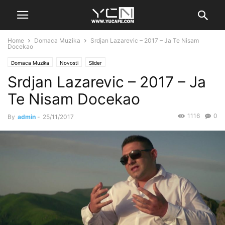
Home
Domaca Muzika
Srdjan Lazarevic – 2017 – Ja Te Nisam
Docekao
Domaca Muzika
Novosti
Slider
Srdjan Lazarevic – 2017 – Ja
Te Nisam Docekao
1116
0
By
admin
-
25/11/2017