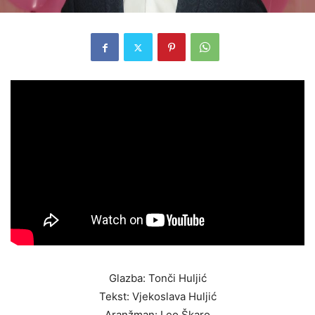
Glazba: Tonči Huljić
Tekst: Vjekoslava Huljić
Aranžman: Leo Škaro