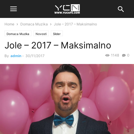
Home
Domaca Muzika
Jole – 2017 – Maksimalno
Domaca Muzika
Novosti
Slider
Jole – 2017 – Maksimalno
1148
0
By
admin
-
30/11/2017