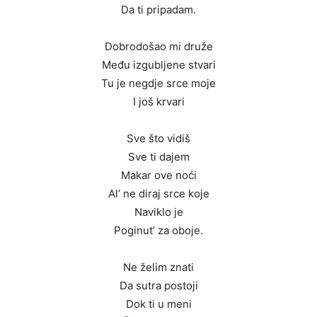
Da ti pripadam.
Dobrodošao mi druže
Među izgubljene stvari
Tu je negdje srce moje
I još krvari
Sve što vidiš
Sve ti dajem
Makar ove noći
Al’ ne diraj srce koje
Naviklo je
Poginut’ za oboje.
Ne želim znati
Da sutra postoji
Dok ti u meni