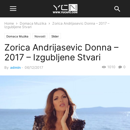
Home
Domaca Muzika
Zorica Andrijasevic Donna – 2017 –
Izgubljene Stvari
Domaca Muzika
Novosti
Slider
Zorica Andrijasevic Donna –
2017 – Izgubljene Stvari
1010
0
By
admin
-
06/12/2017