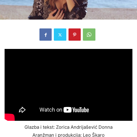
Glazba i tekst: Zorica Andrijašević Donna
Aranžman i produkcija: Leo Škaro