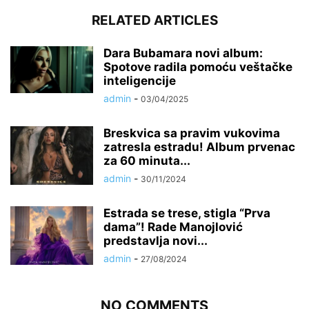
RELATED ARTICLES
Dara Bubamara novi album:
Spotove radila pomoću veštačke
inteligencije
admin
-
03/04/2025
Breskvica sa pravim vukovima
zatresla estradu! Album prvenac
za 60 minuta...
admin
-
30/11/2024
Estrada se trese, stigla “Prva
dama”! Rade Manojlović
predstavlja novi...
admin
-
27/08/2024
NO COMMENTS