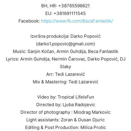
BH, HR: +38765598621
EU: +381691111545
Facebook:
https://www.fb.com/BecaFantastik/
Izvršna produkcija: Darko Popović
(darko1.popovic@gmail.com)
Music: Sanjin Kočan, Armin Guhdija, Beca Fantastik
Lyrics: Armin Guhdija, Nermin Čarovac, Darko Popović, DJ
Slaky
Arr: Tedi Lazarević
Mix & Mastering: Tedi Lazarević
Video by: Tropical LifeIsFun
Directed by: Ljuba Radojevic
Director of photography : Miodrag Markovic
Light assistants: Zoran & Dusan Djuric
Editing & Post Production: Milica Protic