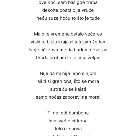
ove noći sam baš gde treba
dekolte postalo je vruće
neću suze hoću to što je tuđe
Malo je vremena ostalo večeras
viski je blizu kraja al još sam žedan
tvoje oči zovu me da budem neveran
I kada probam te ja biću željan
Nije da mi nije lepo s njom
ali ti si greh onaj što se mora
sutra ću se kajati
samo noćas zaboravi na moral
Ti ne jedi bombona
Ima svetlo cirkona
telo iz snova