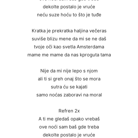
dekolte postalo je vruće
neću suze hoću to što je tuđe
Kratka je prekratka haljina večeras
suviše blizu mene da mi se ne daš
tvoje oči kao svetla Amsterdama
mame me mame da nas kproguta tama
Nije da mi nije lepo s njom
ali ti si greh onaj što se mora
sutra ću se kajati
samo noćas zaboravi na moral
Refren 2x
A ti me gledaš opako vrebaš
ove noći sam baš gde treba
dekolte postalo je vruće