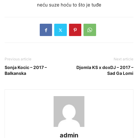
neću suze hoću to što je tuđe
Previous article
Next article
Sonja Kocic – 2017 –
Djomla KS x doxDJ – 2017 –
Balkanska
Sad Ga Lomi
admin