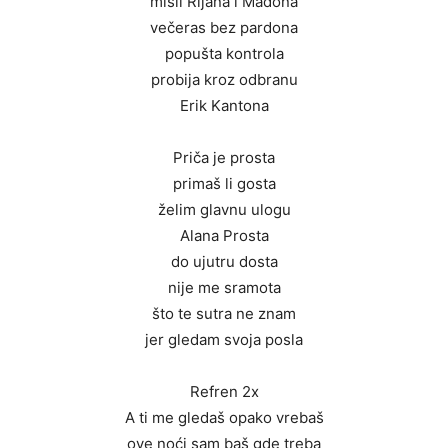
misli Rijana i Madona
večeras bez pardona
popušta kontrola
probija kroz odbranu
Erik Kantona
Priča je prosta
primaš li gosta
želim glavnu ulogu
Alana Prosta
do ujutru dosta
nije me sramota
što te sutra ne znam
jer gledam svoja posla
Refren 2x
A ti me gledaš opako vrebaš
ove noći sam baš gde treba