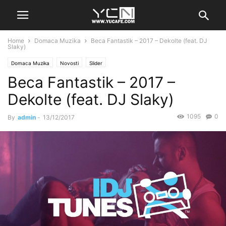
Home
Domaca Muzika
Beca Fantastik – 2017 – Dekolte (feat. DJ
Slaky)
Domaca Muzika
Novosti
Slider
Beca Fantastik – 2017 –
Dekolte (feat. DJ Slaky)
1095
0
By
admin
-
13/12/2017