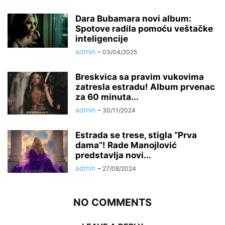
Dara Bubamara novi album:
Spotove radila pomoću veštačke
inteligencije
admin
-
03/04/2025
Breskvica sa pravim vukovima
zatresla estradu! Album prvenac
za 60 minuta...
admin
-
30/11/2024
Estrada se trese, stigla “Prva
dama”! Rade Manojlović
predstavlja novi...
admin
-
27/08/2024
NO COMMENTS