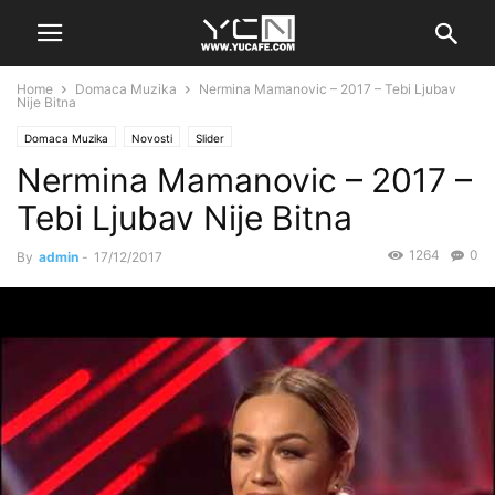
Home
Domaca Muzika
Nermina Mamanovic – 2017 – Tebi Ljubav
Nije Bitna
Domaca Muzika
Novosti
Slider
Nermina Mamanovic – 2017 –
Tebi Ljubav Nije Bitna
1264
0
By
admin
-
17/12/2017