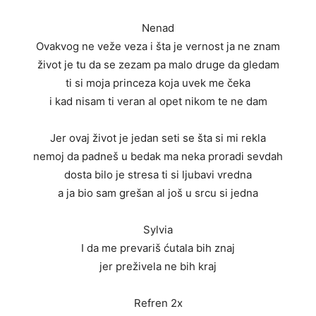
Nenad
Ovakvog ne veže veza i šta je vernost ja ne znam
život je tu da se zezam pa malo druge da gledam
ti si moja princeza koja uvek me čeka
i kad nisam ti veran al opet nikom te ne dam
Jer ovaj život je jedan seti se šta si mi rekla
nemoj da padneš u bedak ma neka proradi sevdah
dosta bilo je stresa ti si ljubavi vredna
a ja bio sam grešan al još u srcu si jedna
Sylvia
I da me prevariš ćutala bih znaj
jer preživela ne bih kraj
Refren 2x