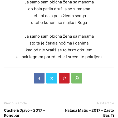
Ja samo sam obična žena sa manama
do bola patila družila se s ranama
tebi bi dala pola života svoga
u tebe kunem se majku i Boga
Ja samo sam obična žena sa manama
što te je čekala noćima i danima
kad od nje vratiš se to brzo otkrijem
al ipak legnem pored tebe i srcem te pokrijem
Previous article
Next article
Cache & Djavo – 2017 –
Natasa Matic – 2017 – Zasto
Konobar
Bas Ti