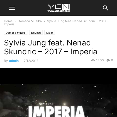
Home
Domaca Muzika
Sylvia Jung feat. Nenad Skundric – 2017 –
Imperia
Domaca Muzika
Novosti
Slider
Sylvia Jung feat. Nenad
Skundric – 2017 – Imperia
1400
0
By
admin
-
17/12/2017