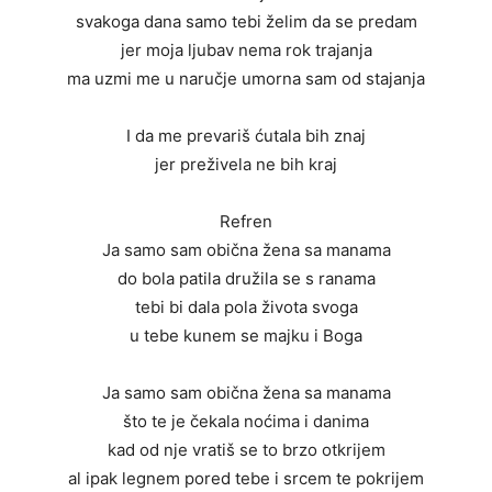
svakoga dana samo tebi želim da se predam
jer moja ljubav nema rok trajanja
ma uzmi me u naručje umorna sam od stajanja
I da me prevariš ćutala bih znaj
jer preživela ne bih kraj
Refren
Ja samo sam obična žena sa manama
do bola patila družila se s ranama
tebi bi dala pola života svoga
u tebe kunem se majku i Boga
Ja samo sam obična žena sa manama
što te je čekala noćima i danima
kad od nje vratiš se to brzo otkrijem
al ipak legnem pored tebe i srcem te pokrijem