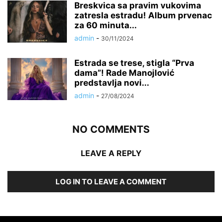
Breskvica sa pravim vukovima
zatresla estradu! Album prvenac
za 60 minuta...
admin
-
30/11/2024
Estrada se trese, stigla “Prva
dama”! Rade Manojlović
predstavlja novi...
admin
-
27/08/2024
NO COMMENTS
LEAVE A REPLY
LOG IN TO LEAVE A COMMENT