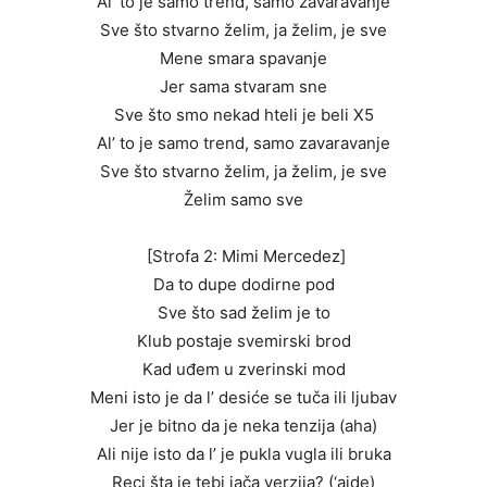
Al’ to je samo trend, samo zavaravanje
Sve što stvarno želim, ja želim, je sve
Mene smara spavanje
Jer sama stvaram sne
Sve što smo nekad hteli je beli X5
Al’ to je samo trend, samo zavaravanje
Sve što stvarno želim, ja želim, je sve
Želim samo sve
[Strofa 2: Mimi Mercedez]
Da to dupe dodirne pod
Sve što sad želim je to
Klub postaje svemirski brod
Kad uđem u zverinski mod
Meni isto je da l’ desiće se tuča ili ljubav
Jer je bitno da je neka tenzija (aha)
Ali nije isto da l’ je pukla vugla ili bruka
Reci šta je tebi jača verzija? (‘ajde)