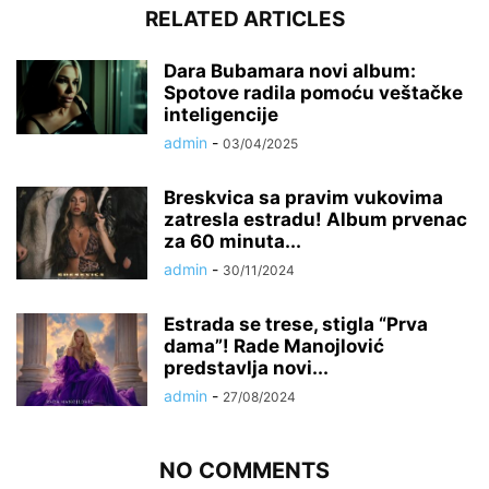
RELATED ARTICLES
Dara Bubamara novi album:
Spotove radila pomoću veštačke
inteligencije
admin
-
03/04/2025
Breskvica sa pravim vukovima
zatresla estradu! Album prvenac
za 60 minuta...
admin
-
30/11/2024
Estrada se trese, stigla “Prva
dama”! Rade Manojlović
predstavlja novi...
admin
-
27/08/2024
NO COMMENTS