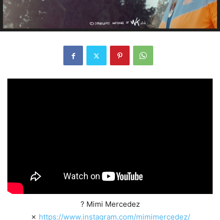
? Mimi Mercedez
✗
https://www.instagram.com/mimimercedez/