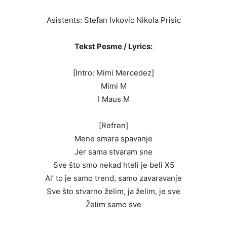
Asistents: Stefan Ivkovic Nikola Prisic
Tekst Pesme / Lyrics:
[Intro: Mimi Mercedez]
Mimi M
I Maus M
[Refren]
Mene smara spavanje
Jer sama stvaram sne
Sve što smo nekad hteli je beli X5
Al’ to je samo trend, samo zavaravanje
Sve što stvarno želim, ja želim, je sve
Želim samo sve