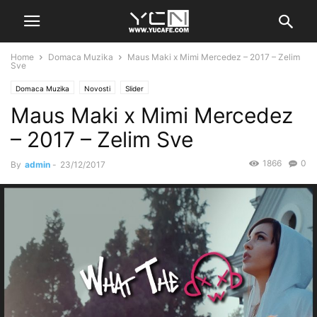
Home
Domaca Muzika
Maus Maki x Mimi Mercedez – 2017 – Zelim
Sve
Domaca Muzika
Novosti
Slider
Maus Maki x Mimi Mercedez
– 2017 – Zelim Sve
1866
0
By
admin
-
23/12/2017