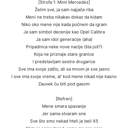
[Strofa 1: Mimi Mercedez]
Želim sve, ja sam najjača riba
Meni ne treba nikakav dokaz da kidam
Niko oko mene nije kada počnem da igram
Ja sam simbol decenije kao Opel Calibra
Ja sam idol generacije (aha)
Pripadnica neke nove nacije (šta još?)
Koja ne priznaje stare granice
I predstavljam sestre drugarice
Sve ima svoje zašto, ali sa mnom je sve jasno
I sve ima svoje vreme, al’ kod mene nikad nije kasno
Zauvek ću biti pod gasom
[Refren]
Mene smara spavanje
Jer sama stvaram sne
Sve što smo nekad hteli je beli X5