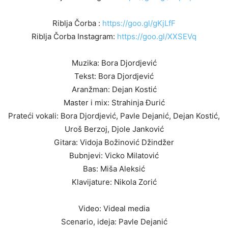
Riblja Čorba :
https://goo.gl/gKjLfF
Riblja Čorba Instagram:
https://goo.gl/XXSEVq
Muzika: Bora Djordjević
Tekst: Bora Djordjević
Aranžman: Dejan Kostić
Master i mix: Strahinja Đurić
Prateći vokali: Bora Djordjević, Pavle Dejanić, Dejan Kostić,
Uroš Berzoj, Djole Janković
Gitara: Vidoja Božinović Džindžer
Bubnjevi: Vicko Milatović
Bas: Miša Aleksić
Klavijature: Nikola Zorić
Video: Videal media
Scenario, ideja: Pavle Dejanić