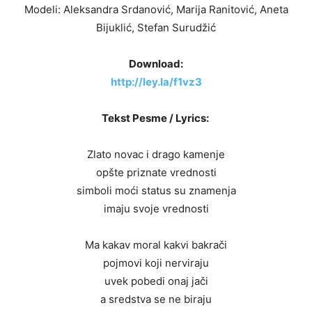
Modeli: Aleksandra Srdanović, Marija Ranitović, Aneta
Bijuklić, Stefan Surudžić
Download:
http://ley.la/f1vz3
Tekst Pesme / Lyrics:
Zlato novac i drago kamenje
opšte priznate vrednosti
simboli moći status su znamenja
imaju svoje vrednosti
Ma kakav moral kakvi bakrači
pojmovi koji nerviraju
uvek pobedi onaj jači
a sredstva se ne biraju