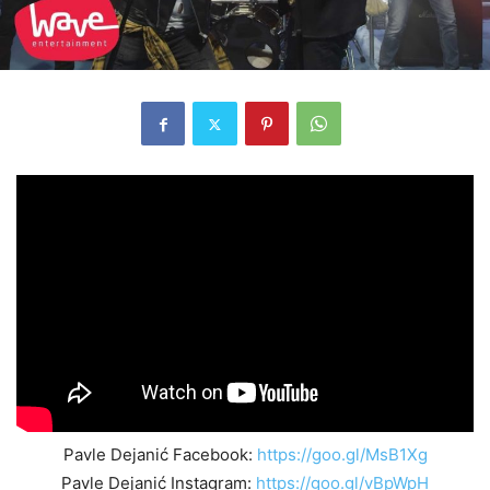
Pavle Dejanić Facebook:
https://goo.gl/MsB1Xg
Pavle Dejanić Instagram:
https://goo.gl/vBpWpH