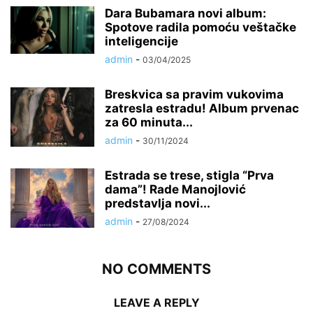
Dara Bubamara novi album:
Spotove radila pomoću veštačke
inteligencije
admin
-
03/04/2025
Breskvica sa pravim vukovima
zatresla estradu! Album prvenac
za 60 minuta...
admin
-
30/11/2024
Estrada se trese, stigla “Prva
dama”! Rade Manojlović
predstavlja novi...
admin
-
27/08/2024
NO COMMENTS
LEAVE A REPLY