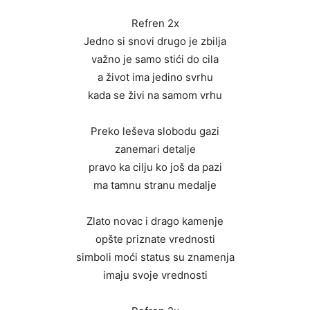
Refren 2x
Jedno si snovi drugo je zbilja
važno je samo stići do cila
a život ima jedino svrhu
kada se živi na samom vrhu
Preko leševa slobodu gazi
zanemari detalje
pravo ka cilju ko još da pazi
ma tamnu stranu medalje
Zlato novac i drago kamenje
opšte priznate vrednosti
simboli moći status su znamenja
imaju svoje vrednosti