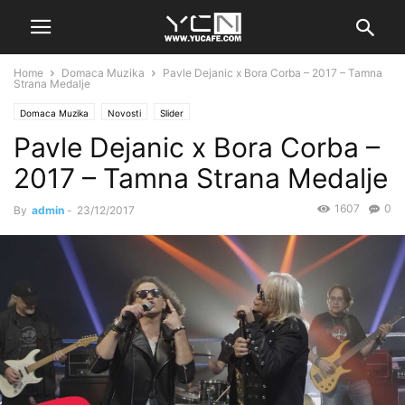
Home
Domaca Muzika
Pavle Dejanic x Bora Corba – 2017 – Tamna
Strana Medalje
Domaca Muzika
Novosti
Slider
Pavle Dejanic x Bora Corba –
2017 – Tamna Strana Medalje
1607
0
By
admin
-
23/12/2017