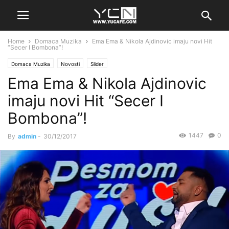
Home
Domaca Muzika
Ema Ema & Nikola Ajdinovic imaju novi Hit
“Secer I Bombona”!
Domaca Muzika
Novosti
Slider
Ema Ema & Nikola Ajdinovic
imaju novi Hit “Secer I
Bombona”!
1447
0
By
admin
-
30/12/2017