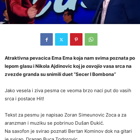
Atraktivna pevacica Ema Ema koja nam svima poznata po
lepom glasu i Nikola Ajdinovic koj je
osvojio
vasa srca na
zvezde granda su snimili duet “Secer I Bombona”
Jako vesela i ziva pesma ce veoma brzo naci put do vasih
srca i postace Hit!
Tekst za pesmu je napisao Zoran Simeunovic Zoca a za
aranzman i muziku se pobrinuo Dušan Đukić.
Na saxofon je svirao poznati Bertan Kominov dok na gitari
je svirao Dragan Buca Todorovic