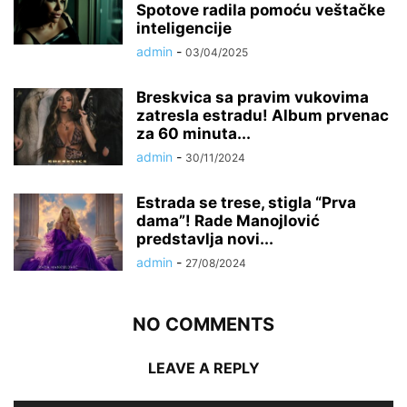
Spotove radila pomoću veštačke
inteligencije
admin
-
03/04/2025
Breskvica sa pravim vukovima
zatresla estradu! Album prvenac
za 60 minuta...
admin
-
30/11/2024
Estrada se trese, stigla “Prva
dama”! Rade Manojlović
predstavlja novi...
admin
-
27/08/2024
NO COMMENTS
LEAVE A REPLY