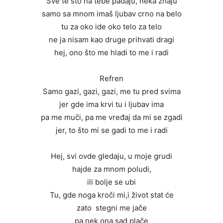
Sve te što na tebe padaju, neka znaju
samo sa mnom imaš ljubav crno na belo
tu za oko ide oko telo za telo
ne ja nisam kao druge prihvati dragi
hej, ono što me hladi to me i radi
Refren
Samo gazi, gazi, gazi, me tu pred svima
jer gde ima krvi tu i ljubav ima
pa me muči, pa me vređaj da mi se zgadi
jer, to što mi se gadi to me i radi
Hej, svi ovde gledaju, u moje grudi
hajde za mnom poludi,
ili bolje se ubi
Tu, gde noga kroči mi,i život stat će
zato stegni me jače
pa nek ona sad plače