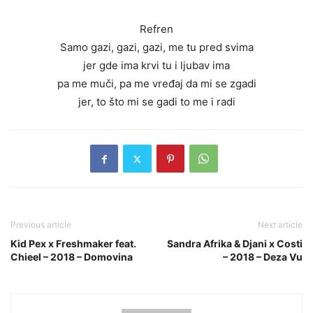
Refren
Samo gazi, gazi, gazi, me tu pred svima
jer gde ima krvi tu i ljubav ima
pa me muči, pa me vređaj da mi se zgadi
jer, to što mi se gadi to me i radi
Previous article
Next article
Kid Pex x Freshmaker feat.
Sandra Afrika & Djani x Costi
Chieel – 2018 – Domovina
– 2018 – Deza Vu