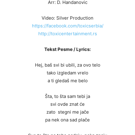
Arr: D. Handanovic
Video: Silver Production
https://facebook.com/toxicserbia/
http://toxicentertainment.rs
Tekst Pesme / Lyrics:
Hej, baš svi bi ubili, za ovo telo
tako izgledam vrelo
a ti gledaš me belo
Šta, to šta sam tebi ja
svi ovde znat će
zato stegni me jače
pa nek ona sad plače