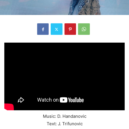
Music: D. Handanovic
Text: J. Trifunovic