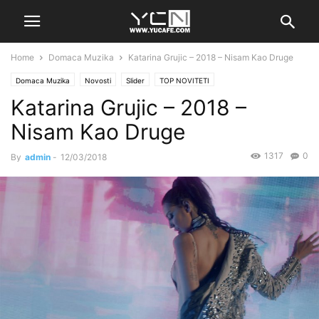
Home
Domaca Muzika
Katarina Grujic – 2018 – Nisam Kao Druge
Domaca Muzika
Novosti
Slider
TOP NOVITETI
Katarina Grujic – 2018 –
Nisam Kao Druge
1317
0
By
admin
-
12/03/2018