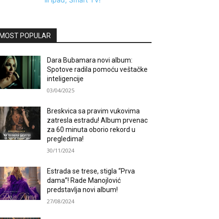
MOST POPULAR
Dara Bubamara novi album:
Spotove radila pomoću veštačke
inteligencije
03/04/2025
Breskvica sa pravim vukovima
zatresla estradu! Album prvenac
za 60 minuta oborio rekord u
pregledima!
30/11/2024
Estrada se trese, stigla “Prva
dama”! Rade Manojlović
predstavlja novi album!
27/08/2024