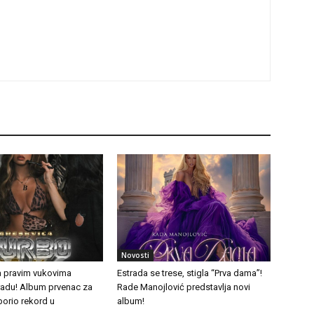
Novosti
a pravim vukovima
Estrada se trese, stigla “Prva dama”!
tradu! Album prvenac za
Rade Manojlović predstavlja novi
borio rekord u
album!