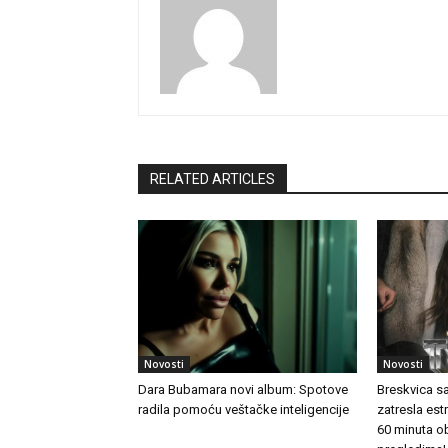
RELATED ARTICLES
Novosti
Novosti
Dara Bubamara novi album: Spotove
Breskvica s
radila pomoću veštačke inteligencije
zatresla es
60 minuta o