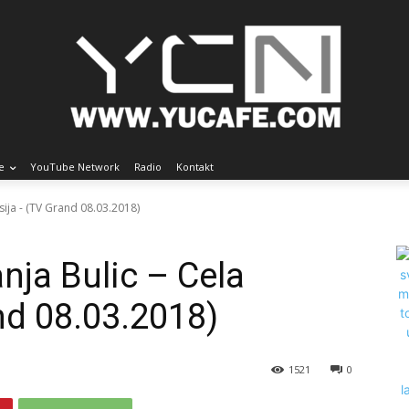
e
YouTube Network
Radio
Kontakt
isija - (TV Grand 08.03.2018)
nja Bulic – Cela
nd 08.03.2018)
1521
0