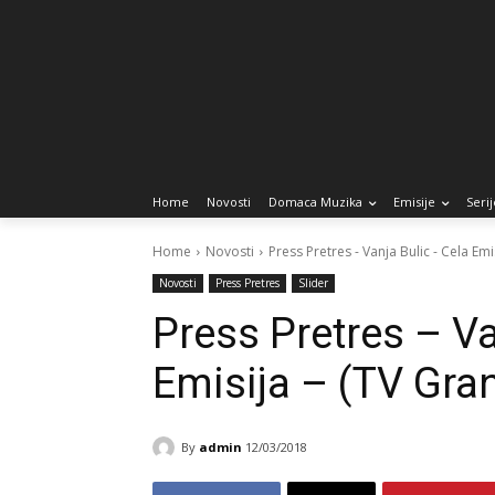
Home
Novosti
Domaca Muzika
Emisije
Serij
Home
Novosti
Press Pretres - Vanja Bulic - Cela Em
Novosti
Press Pretres
Slider
Press Pretres – Va
Emisija – (TV Gra
By
admin
12/03/2018