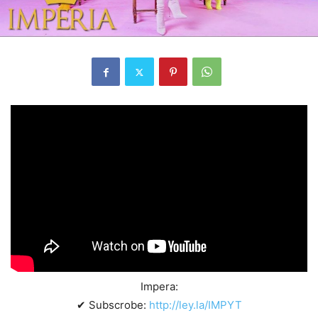
Impera:
✔ Subscrobe:
http://ley.la/IMPYT