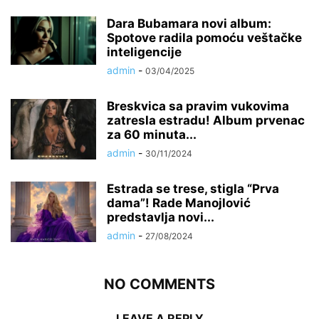
Dara Bubamara novi album:
Spotove radila pomoću veštačke
inteligencije
admin
-
03/04/2025
Breskvica sa pravim vukovima
zatresla estradu! Album prvenac
za 60 minuta...
admin
-
30/11/2024
Estrada se trese, stigla “Prva
dama”! Rade Manojlović
predstavlja novi...
admin
-
27/08/2024
NO COMMENTS
LEAVE A REPLY