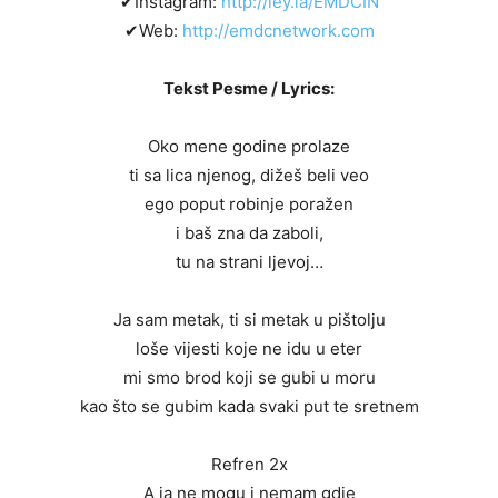
✔Instagram:
http://ley.la/EMDCIN
✔Web:
http://emdcnetwork.com
Tekst Pesme / Lyrics:
Oko mene godine prolaze
ti sa lica njenog, dižeš beli veo
ego poput robinje poražen
i baš zna da zaboli,
tu na strani ljevoj…
Ja sam metak, ti si metak u pištolju
loše vijesti koje ne idu u eter
mi smo brod koji se gubi u moru
kao što se gubim kada svaki put te sretnem
Refren 2x
A ja ne mogu i nemam gdje