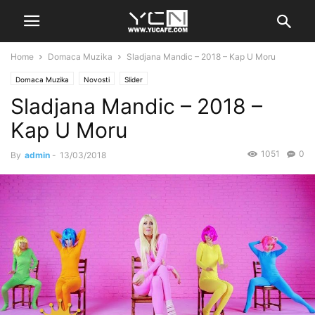
Home
Domaca Muzika
Sladjana Mandic – 2018 – Kap U Moru
Domaca Muzika
Novosti
Slider
Sladjana Mandic – 2018 –
Kap U Moru
1051
0
By
admin
-
13/03/2018