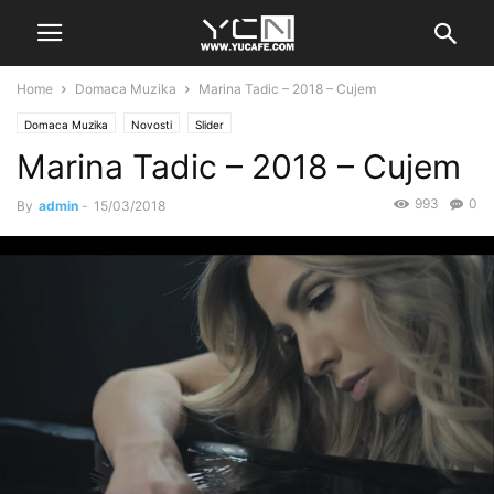
Home
Domaca Muzika
Marina Tadic – 2018 – Cujem
Domaca Muzika
Novosti
Slider
Marina Tadic – 2018 – Cujem
993
0
By
admin
-
15/03/2018