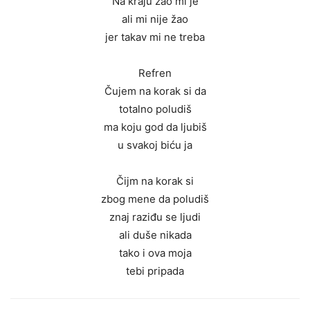
Na kraju žao mi je
ali mi nije žao
jer takav mi ne treba
Refren
Čujem na korak si da
totalno poludiš
ma koju god da ljubiš
u svakoj biću ja
Čijm na korak si
zbog mene da poludiš
znaj raziđu se ljudi
ali duše nikada
tako i ova moja
tebi pripada