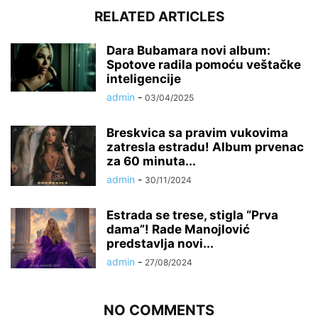
RELATED ARTICLES
Dara Bubamara novi album:
Spotove radila pomoću veštačke
inteligencije
admin
-
03/04/2025
Breskvica sa pravim vukovima
zatresla estradu! Album prvenac
za 60 minuta...
admin
-
30/11/2024
Estrada se trese, stigla “Prva
dama”! Rade Manojlović
predstavlja novi...
admin
-
27/08/2024
NO COMMENTS