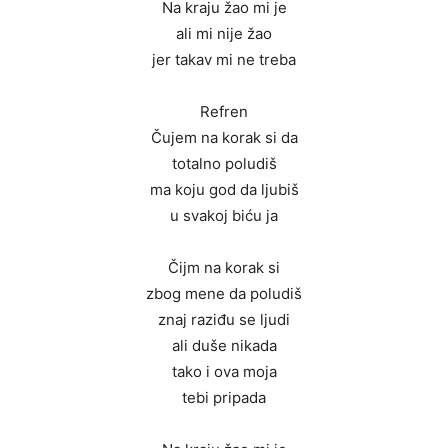
Na kraju žao mi je
ali mi nije žao
jer takav mi ne treba
Refren
Čujem na korak si da
totalno poludiš
ma koju god da ljubiš
u svakoj biću ja
Čijm na korak si
zbog mene da poludiš
znaj raziđu se ljudi
ali duše nikada
tako i ova moja
tebi pripada