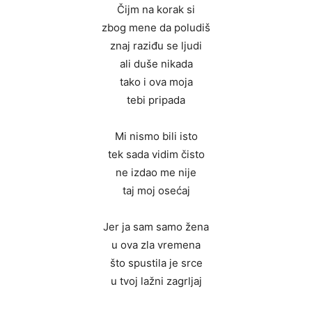
Čijm na korak si
zbog mene da poludiš
znaj raziđu se ljudi
ali duše nikada
tako i ova moja
tebi pripada
Mi nismo bili isto
tek sada vidim čisto
ne izdao me nije
taj moj osećaj
Jer ja sam samo žena
u ova zla vremena
što spustila je srce
u tvoj lažni zagrljaj