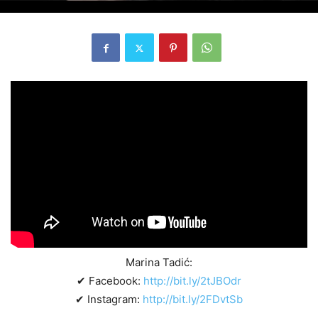
Marina Tadić:
✔ Facebook:
http://bit.ly/2tJBOdr
✔ Instagram:
http://bit.ly/2FDvtSb