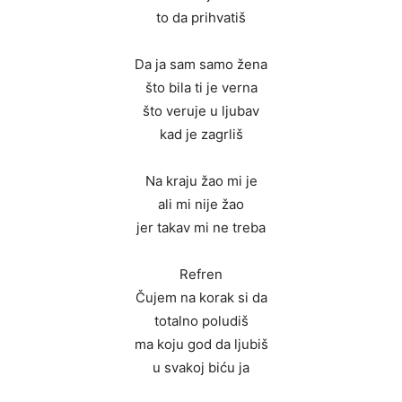
to da prihvatiš
Da ja sam samo žena
što bila ti je verna
što veruje u ljubav
kad je zagrliš
Na kraju žao mi je
ali mi nije žao
jer takav mi ne treba
Refren
Čujem na korak si da
totalno poludiš
ma koju god da ljubiš
u svakoj biću ja