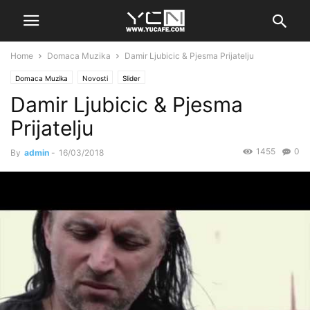
Home
Domaca Muzika
Damir Ljubicic & Pjesma Prijatelju
Domaca Muzika
Novosti
Slider
Damir Ljubicic & Pjesma
Prijatelju
1455
0
By
admin
-
16/03/2018