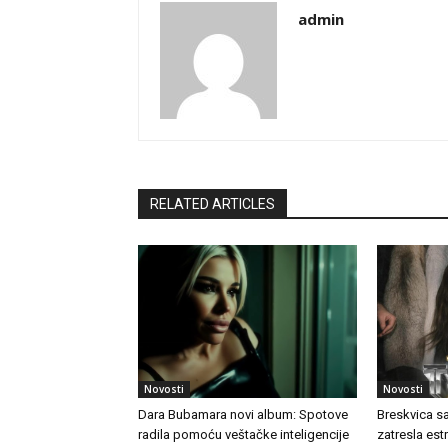
admin
RELATED ARTICLES
Novosti
Novosti
Dara Bubamara novi album: Spotove
Breskvica s
radila pomoću veštačke inteligencije
zatresla es