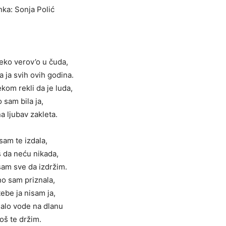
ka: Sonja Polić
eko verov’o u čuda,
a ja svih ovih godina.
kom rekli da je luda,
o sam bila ja,
na ljubav zakleta.
sam te izdala,
š da neću nikada,
sam sve da izdržim.
o sam priznala,
tebe ja nisam ja,
malo vode na dlanu
još te držim.