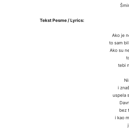
Šmin
Tekst Pesme / Lyrics:
Ako je n
to sam bil
Ako su ne
t
tebi 
Ni
i zna
uspela 
Davn
bez 
i kao 