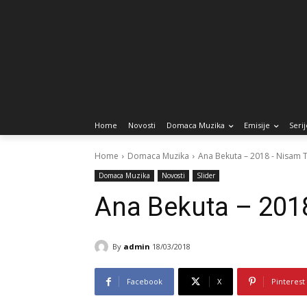
Home
Novosti
Domaca Muzika
Emisije
Serij
Home
Domaca Muzika
Ana Bekuta – 2018 - Nisam T
Domaca Muzika
Novosti
Slider
Ana Bekuta – 2018
By
admin
18/03/2018
Facebook
X
Pinterest