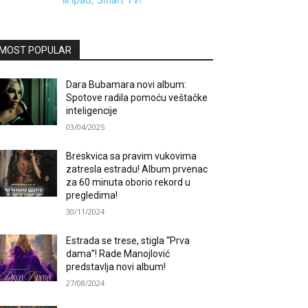
MOST POPULAR
Dara Bubamara novi album:
Spotove radila pomoću veštačke
inteligencije
03/04/2025
Breskvica sa pravim vukovima
zatresla estradu! Album prvenac
za 60 minuta oborio rekord u
pregledima!
30/11/2024
Estrada se trese, stigla “Prva
dama”! Rade Manojlović
predstavlja novi album!
27/08/2024