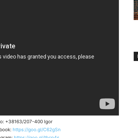
fo: +38163/207-400 Igor
ebook:
https://goo.gl/C62gSn
agram:
https://goo.gl/thcp4s