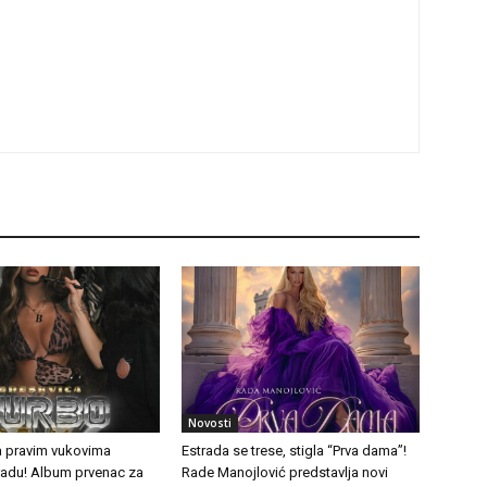
Novosti
a pravim vukovima
Estrada se trese, stigla “Prva dama”!
tradu! Album prvenac za
Rade Manojlović predstavlja novi