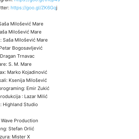
tter:
https://goo.gl/ZK6Gq
j
Saša Milošević Mare
Saša Milošević Mare
 Saša Milošević Mare
Petar Bogosavljević
 Dragan Trnavac
are: S. M. Mare
sax: Marko Kojadinović
kali: Ksenija Milošević
 programing: Emir Zukić
rodukcija : Lazar Milić
: Highland Studio
 Wave Production
ing: Stefan Orlić
izura: Mister X