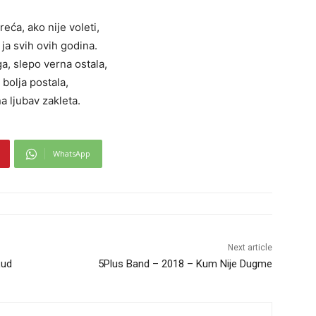
reća, ako nije voleti,
 ja svih ovih godina.
a, slepo verna ostala,
 bolja postala,
na ljubav zakleta.
WhatsApp
Next article
Lud
5Plus Band – 2018 – Kum Nije Dugme