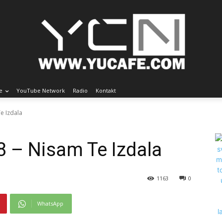
e
YouTube Network
Radio
Kontakt
e Izdala
 – Nisam Te Izdala
1163
0
WhatsApp