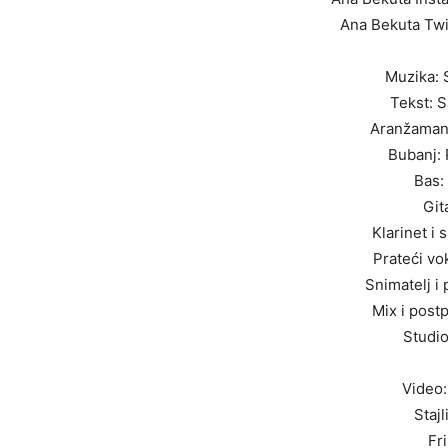
Ana Bekuta Twi
Muzika: 
Tekst: 
Aranžaman:
Bubanj: 
Bas:
Git
Klarinet i 
Prateći vo
Snimatelj i
Mix i postp
Studio
Video:
Stajl
Fr