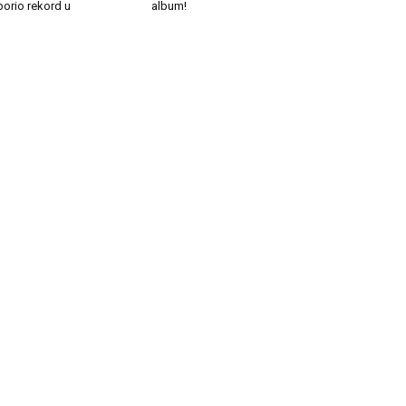
borio rekord u
album!