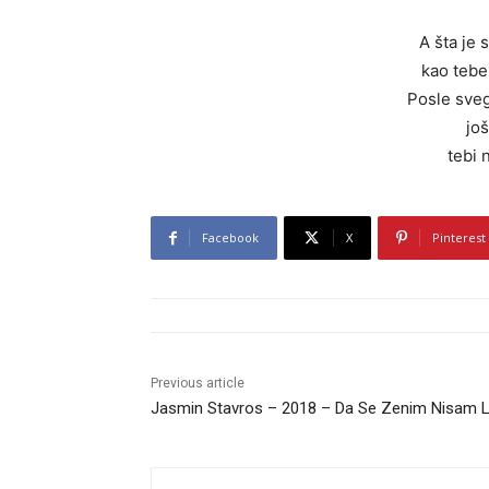
A šta je s
kao tebe
Posle sveg
još
tebi 
Facebook
X
Pinterest
Previous article
Jasmin Stavros – 2018 – Da Se Zenim Nisam 