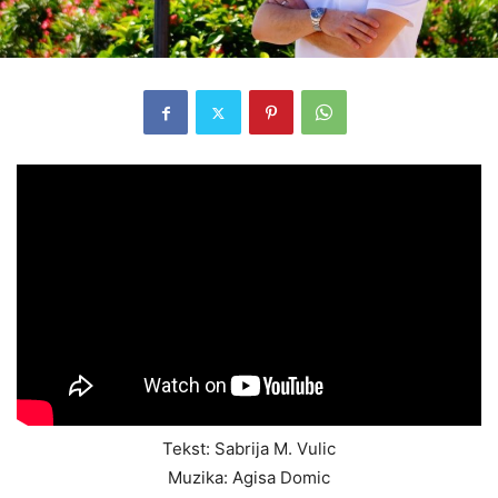
Tekst: Sabrija M. Vulic
Muzika: Agisa Domic