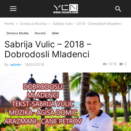
Home
Domaca Muzika
Sabrija Vulic – 2018 – Dobrodosli Mladenci
Domaca Muzika
Novosti
Slider
Sabrija Vulic – 2018 –
Dobrodosli Mladenci
1078
0
By
admin
-
18/03/2018