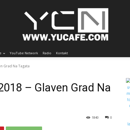
e
YouTube Network
Radio
Kontakt
ven Grad Na Tagata
2018 – Glaven Grad Na
1840
0