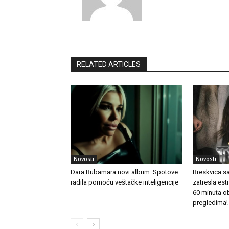
RELATED ARTICLES
Novosti
Novosti
Dara Bubamara novi album: Spotove
Breskvica s
radila pomoću veštačke inteligencije
zatresla es
60 minuta o
pregledima!