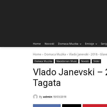
Home
Novosti
Domaca Muzika
Emisije
Serij
Home
Domaca Muzika
Vlado Janevski - 2018 - Gla
Domaca Muzika
Macedonian Music
Novosti
Slider
Vlado Janevski – 
Tagata
By
admin
18/03/2018