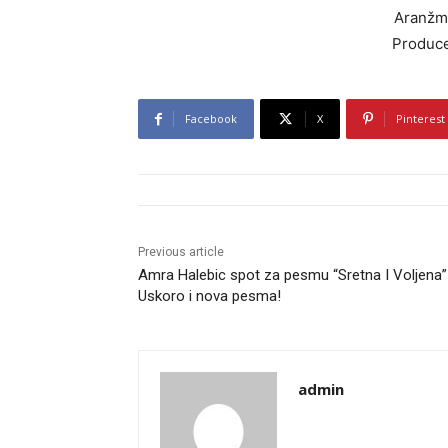
Aranžma
Produce
Facebook
X
Pinterest
Previous article
Amra Halebic spot za pesmu “Sretna I Voljena”
Uskoro i nova pesma!
admin