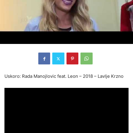
Uskoro: Rada Manojlovic feat. Leon – 2018 – Lavlje Krzno