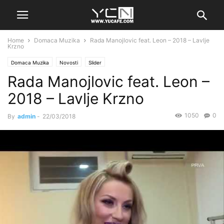
Home
Domaca Muzika
Rada Manojlovic feat. Leon – 2018 – Lavlje
Krzno
Domaca Muzika
Novosti
Slider
Rada Manojlovic feat. Leon –
2018 – Lavlje Krzno
1050
0
By
admin
-
22/03/2018