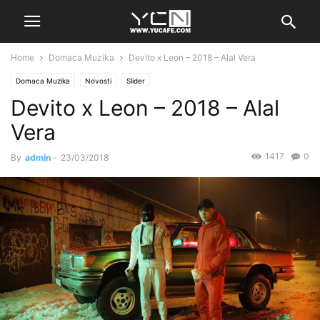
Home
Domaca Muzika
Devito x Leon – 2018 – Alal Vera
Domaca Muzika
Novosti
Slider
Devito x Leon – 2018 – Alal
Vera
1417
0
By
admin
-
23/03/2018