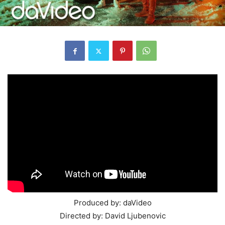
Produced by: daVideo
Directed by: David Ljubenovic