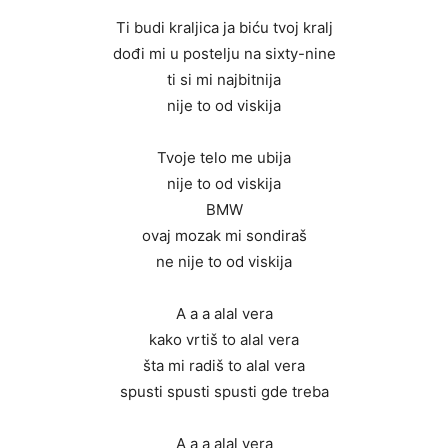
Ti budi kraljica ja biću tvoj kralj
dođi mi u postelju na sixty-nine
ti si mi najbitnija
nije to od viskija
Tvoje telo me ubija
nije to od viskija
BMW
ovaj mozak mi sondiraš
ne nije to od viskija
A a a alal vera
kako vrtiš to alal vera
šta mi radiš to alal vera
spusti spusti spusti gde treba
A a a alal vera