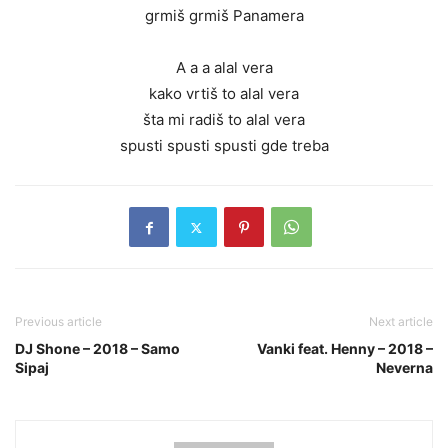
grmiš grmiš Panamera
A a a alal vera
kako vrtiš to alal vera
šta mi radiš to alal vera
spusti spusti spusti gde treba
Previous article
Next article
DJ Shone – 2018 – Samo
Vanki feat. Henny – 2018 –
Sipaj
Neverna