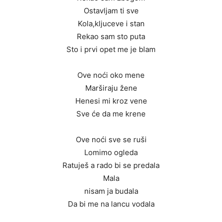
Ostavljam ti sve
Kola,kljuceve i stan
Rekao sam sto puta
Sto i prvi opet me je blam
Ove noći oko mene
Marširaju žene
Henesi mi kroz vene
Sve će da me krene
Ove noći sve se ruši
Lomimo ogleda
Ratuješ a rado bi se predala
Mala
nisam ja budala
Da bi me na lancu vodala