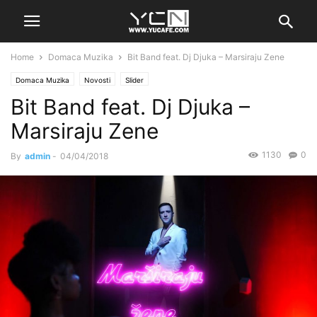
Home
Domaca Muzika
Bit Band feat. Dj Djuka – Marsiraju Zene
Domaca Muzika
Novosti
Slider
Bit Band feat. Dj Djuka –
Marsiraju Zene
1130
0
By
admin
-
04/04/2018