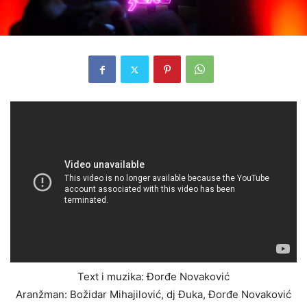
Text i muzika: Đorđe Novaković
Aranžman: Božidar Mihajilović, dj Đuka, Đorđe Novaković