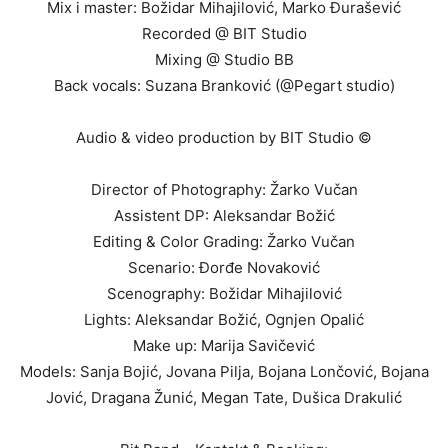
Mix i master: Božidar Mihajilović, Marko Đurašević
Recorded @ BIT Studio
Mixing @ Studio BB
Back vocals: Suzana Branković (@Pegart studio)
Audio & video production by BIT Studio ©
Director of Photography: Žarko Vučan
Assistent DP: Aleksandar Božić
Editing & Color Grading: Žarko Vučan
Scenario: Đorđe Novaković
Scenography: Božidar Mihajilović
Lights: Aleksandar Božić, Ognjen Opalić
Make up: Marija Savičević
Models: Sanja Bojić, Jovana Pilja, Bojana Lončović, Bojana
Jović, Dragana Žunić, Megan Tate, Dušica Drakulić