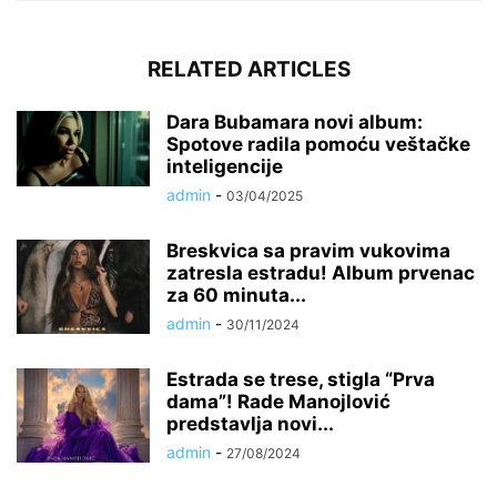
RELATED ARTICLES
Dara Bubamara novi album:
Spotove radila pomoću veštačke
inteligencije
admin
-
03/04/2025
Breskvica sa pravim vukovima
zatresla estradu! Album prvenac
za 60 minuta...
admin
-
30/11/2024
Estrada se trese, stigla “Prva
dama”! Rade Manojlović
predstavlja novi...
admin
-
27/08/2024