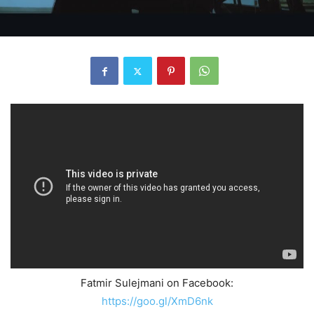
Fatmir Sulejmani on Facebook:
https://goo.gl/XmD6nk