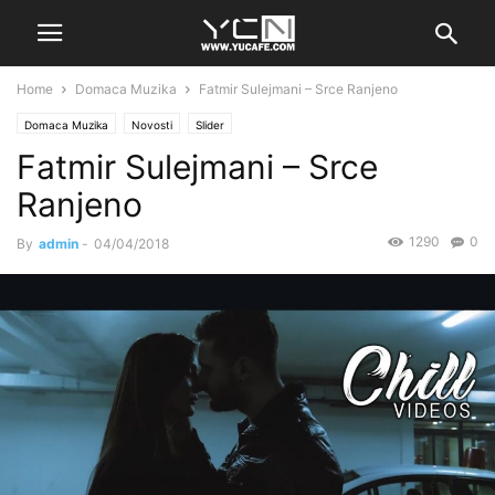
Home
Domaca Muzika
Fatmir Sulejmani – Srce Ranjeno
Domaca Muzika
Novosti
Slider
Fatmir Sulejmani – Srce
Ranjeno
1290
0
By
admin
-
04/04/2018