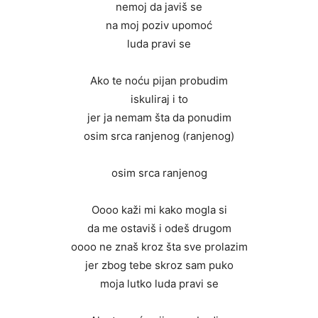
nemoj da javiš se
na moj poziv upomoć
luda pravi se
Ako te noću pijan probudim
iskuliraj i to
jer ja nemam šta da ponudim
osim srca ranjenog (ranjenog)
osim srca ranjenog
Oooo kaži mi kako mogla si
da me ostaviš i odeš drugom
oooo ne znaš kroz šta sve prolazim
jer zbog tebe skroz sam puko
moja lutko luda pravi se