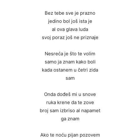
Bez tebe sve je prazno
jedino bol još ista je
al ova glava luda
svoj poraz još ne priznaje
Nesreća je što te volim
samo ja znam kako boli
kada ostanem u četri zida
sam
Onda dođeš mi u snove
ruka krene da te zove
broj sam izbriso al napamet
ga znam
Ako te noću pijan pozovem