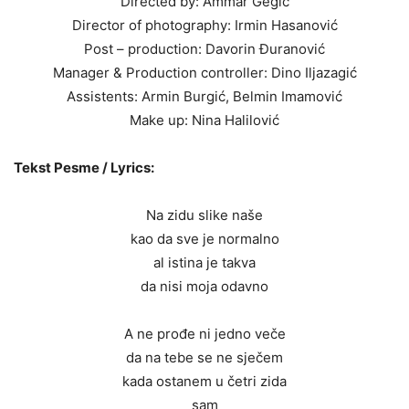
Directed by: Ammar Gegić
Director of photography: Irmin Hasanović
Post – production: Davorin Đuranović
Manager & Production controller: Dino Iljazagić
Assistents: Armin Burgić, Belmin Imamović
Make up: Nina Halilović
Tekst Pesme / Lyrics:
Na zidu slike naše
kao da sve je normalno
al istina je takva
da nisi moja odavno
A ne prođe ni jedno veče
da na tebe se ne sječem
kada ostanem u četri zida
sam