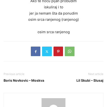
Ako te noću pijan probudim
iskuliraj i to
jer ja nemam šta da ponudim
osim srca ranjenog (ranjenog)
osim srca ranjenog
Previous article
Next article
Boris Novkovic – Moskva
Lil Skubi – Slusaj