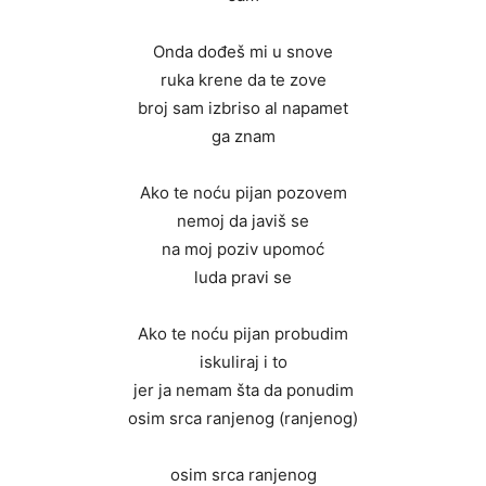
Onda dođeš mi u snove
ruka krene da te zove
broj sam izbriso al napamet
ga znam
Ako te noću pijan pozovem
nemoj da javiš se
na moj poziv upomoć
luda pravi se
Ako te noću pijan probudim
iskuliraj i to
jer ja nemam šta da ponudim
osim srca ranjenog (ranjenog)
osim srca ranjenog