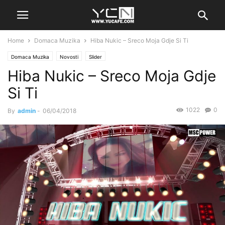
Home
Domaca Muzika
Hiba Nukic – Sreco Moja Gdje Si Ti
Domaca Muzika
Novosti
Slider
Hiba Nukic – Sreco Moja Gdje
Si Ti
1022
0
By
admin
-
06/04/2018