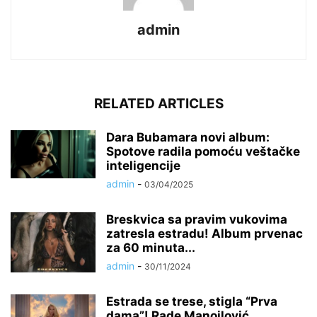
admin
RELATED ARTICLES
Dara Bubamara novi album:
Spotove radila pomoću veštačke
inteligencije
admin
-
03/04/2025
Breskvica sa pravim vukovima
zatresla estradu! Album prvenac
za 60 minuta...
admin
-
30/11/2024
Estrada se trese, stigla “Prva
dama”! Rade Manojlović