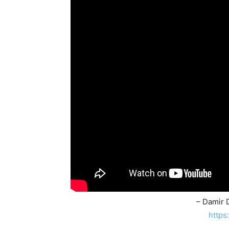
– Damir 
https