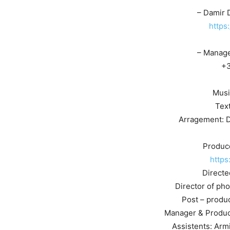
– Damir 
https
– Manage
+
Musi
Tex
Arragement: D
Produce
https
Directe
Director of ph
Post – produ
Manager & Producti
Assistents: Arm