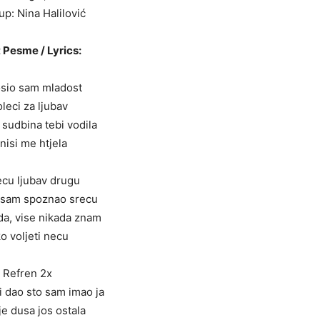
p: Nina Halilović
 Pesme / Lyrics:
sio sam mladost
leci za ljubav
sudbina tebi vodila
, nisi me htjela
ecu ljubav drugu
 sam spoznao srecu
da, vise nikada znam
ko voljeti necu
Refren 2x
i dao sto sam imao ja
e dusa jos ostala