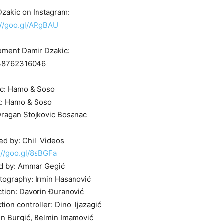
Dzakic on Instagram:
://goo.gl/ARgBAU
ment Damir Dzakic:
38762316046
c: Hamo & Soso
t: Hamo & Soso
ragan Stojkovic Bosanac
d by: Chill Videos
://goo.gl/8sBGFa
d by: Ammar Gegić
otography: Irmin Hasanović
ction: Davorin Đuranović
on controller: Dino Iljazagić
in Burgić, Belmin Imamović