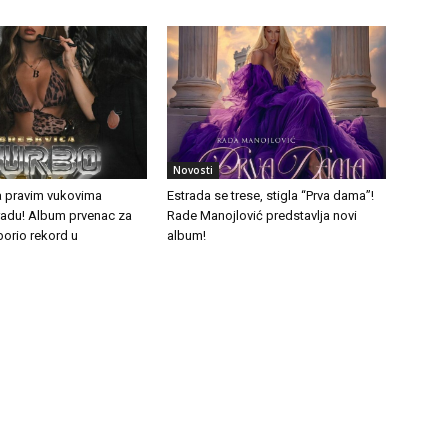
Novosti
a pravim vukovima
Estrada se trese, stigla “Prva dama”!
tradu! Album prvenac za
Rade Manojlović predstavlja novi
borio rekord u
album!