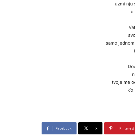
uzmi nju 
u
Vat
svo
samo jednom m
Dod
n
tvoje me oc
k’o
Facebook
X
Pinterest