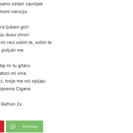
samo ostani zauvijek
 mom narucju
ra ljubavi gori
ju dusu otvori
i reci volim te, volim te
i poljubi me
aj mi tu gitaru
atoci mi vina
i, tvoje me oci opijaju
 pjesma Cigana
Refren 2x
WhatsApp