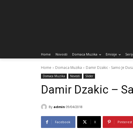
Home
Novosti
Domaca Muzika
Emisije
Serij
Home
Domaca Muzika
Damir Dzakic - Samo Je Dus
Domaca Muzika
Novosti
Slider
Damir Dzakic – S
By
admin
09/04/2018
Facebook
X
Pinterest