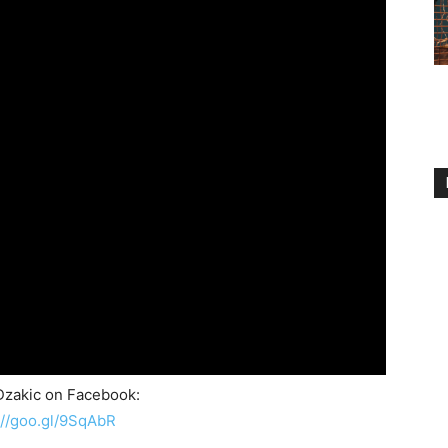
Dzakic on Facebook:
://goo.gl/9SqAbR