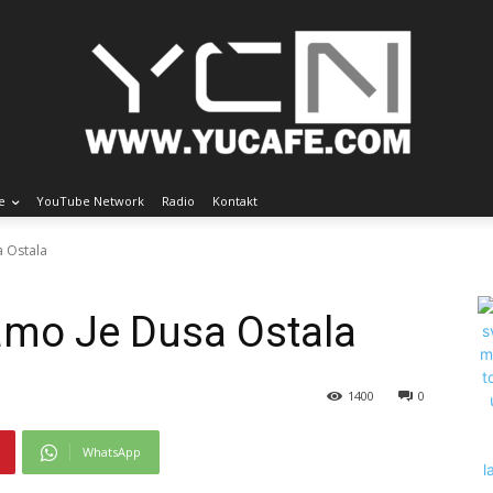
e
YouTube Network
Radio
Kontakt
a Ostala
amo Je Dusa Ostala
1400
0
WhatsApp