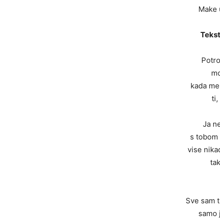
Make u
Tekst
Potro
mo
kada me 
ti
Ja n
s tobom
vise nika
ta
Sve sam t
samo j