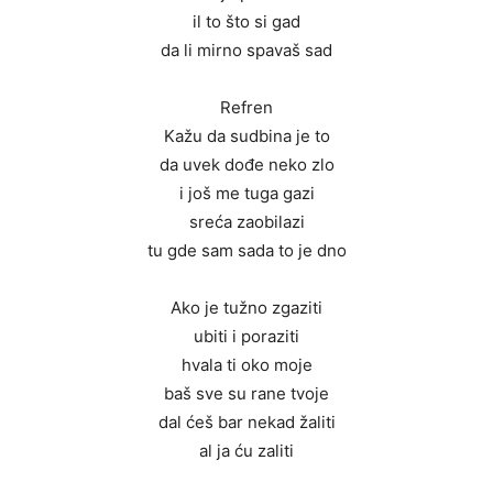
il to što si gad
da li mirno spavaš sad
Refren
Kažu da sudbina je to
da uvek dođe neko zlo
i još me tuga gazi
sreća zaobilazi
tu gde sam sada to je dno
Ako je tužno zgaziti
ubiti i poraziti
hvala ti oko moje
baš sve su rane tvoje
dal ćeš bar nekad žaliti
al ja ću zaliti