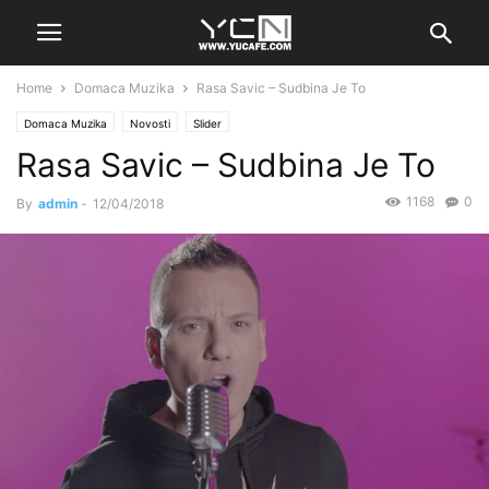
Home
Domaca Muzika
Rasa Savic – Sudbina Je To
Domaca Muzika
Novosti
Slider
Rasa Savic – Sudbina Je To
1168
0
By
admin
-
12/04/2018