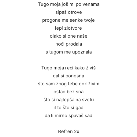
Tugo moja još mi po venama
sipaš otrove
progone me senke tvoje
lepi zlotvore
olako si one naše
noći prodala
s tugom me upoznala
Tugo moja reci kako živiš
dal si ponosna
što sam zbog tebe dok živim
ostao bez sna
što si najlepša na svetu
il to što si gad
da li mirno spavaš sad
Refren 2x