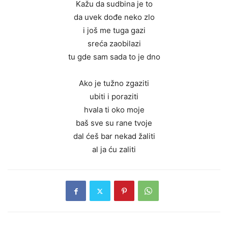
Kažu da sudbina je to
da uvek dođe neko zlo
i još me tuga gazi
sreća zaobilazi
tu gde sam sada to je dno
Ako je tužno zgaziti
ubiti i poraziti
hvala ti oko moje
baš sve su rane tvoje
dal ćeš bar nekad žaliti
al ja ću zaliti