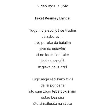
Video By: D. Sljivic
Tekst Pesme / Lyrics:
Tugo moja evo još se trudim
da zaboravim
sve poroke da batalim
sve da ostavim
al ne ide mi od ruke
kad se zaraziš
iz glave ne izlaziš
Tugo moja reci kako živiš
dal si ponosna
što sam zbog tebe dok živim
ostao bez sna
što si najlepša na svetu