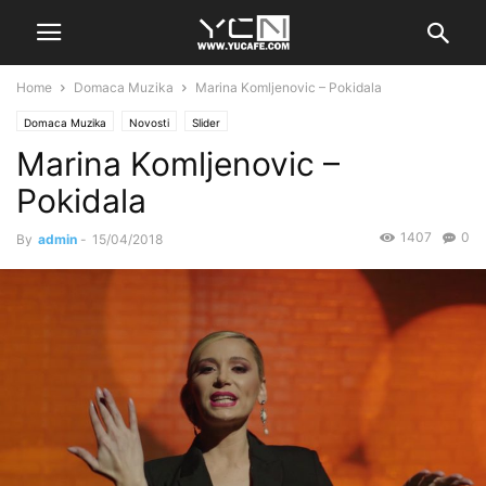
Home
Domaca Muzika
Marina Komljenovic – Pokidala
Domaca Muzika
Novosti
Slider
Marina Komljenovic –
Pokidala
1407
0
By
admin
-
15/04/2018