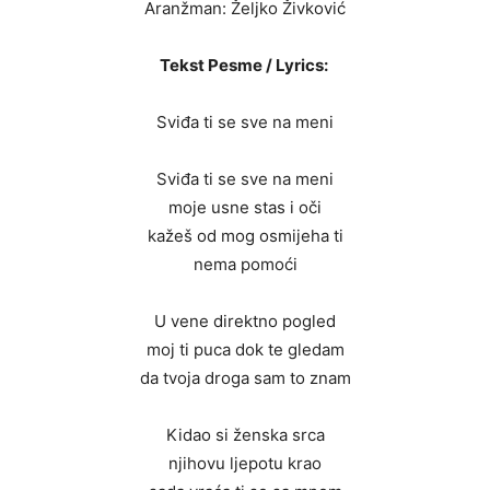
Aranžman: Željko Živković
Tekst Pesme / Lyrics:
Sviđa ti se sve na meni
Sviđa ti se sve na meni
moje usne stas i oči
kažeš od mog osmijeha ti
nema pomoći
U vene direktno pogled
moj ti puca dok te gledam
da tvoja droga sam to znam
Kidao si ženska srca
njihovu ljepotu krao