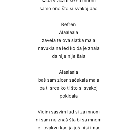
sada vraća ti se sa mnom
samo ono što si svakoj dao
Refren
Alaalaala
zavela te ova slatka mala
navukla na led ko da je znala
da nije nije šala
Alaalaala
baš sam zicer sačekala mala
pa ti srce ko ti što si svakoj
pokidala
Vidim sasvim lud si za mnom
ni sam ne znaš šta bi sa mnom
jer ovakvu kao ja još nisi imao