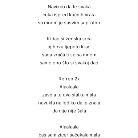
Navikao da te svaka
čeka ispred kućnih vrata
sa mnom je sasvim suprotno
Kidao si ženska srca
njihovu ljepotu krao
sada vraća ti se sa mnom
samo ono što si svakoj dao
Refren 2x
Alaalaala
zavela te ova slatka mala
navukla na led ko da je znala
da nije nije šala
Alaalaala
baš sam zicer sačekala mala