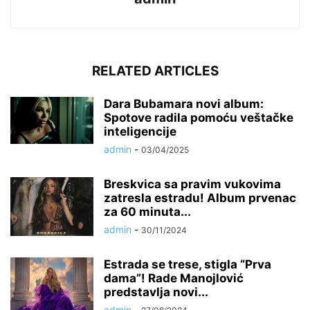
RELATED ARTICLES
Dara Bubamara novi album:
Spotove radila pomoću veštačke
inteligencije
admin
-
03/04/2025
Breskvica sa pravim vukovima
zatresla estradu! Album prvenac
za 60 minuta...
admin
-
30/11/2024
Estrada se trese, stigla “Prva
dama”! Rade Manojlović
predstavlja novi...
admin
-