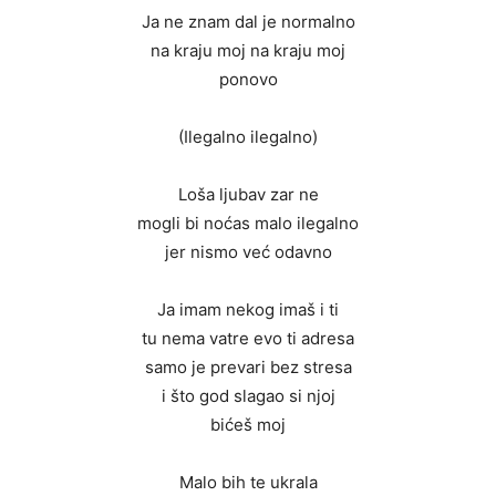
Ja ne znam dal je normalno
na kraju moj na kraju moj
ponovo
(Ilegalno ilegalno)
Loša ljubav zar ne
mogli bi noćas malo ilegalno
jer nismo već odavno
Ja imam nekog imaš i ti
tu nema vatre evo ti adresa
samo je prevari bez stresa
i što god slagao si njoj
bićeš moj
Malo bih te ukrala