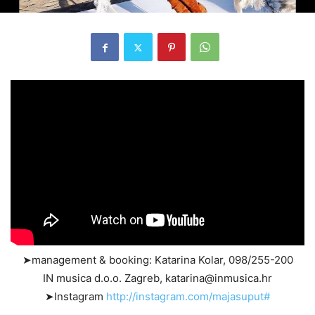
➤management & booking: Katarina Kolar, 098/255-200
IN musica d.o.o. Zagreb, katarina@inmusica.hr
➤Instagram
http://instagram.com/majasuput#