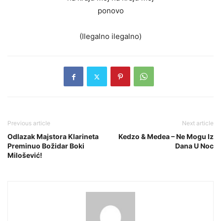
ponovo
(Ilegalno ilegalno)
Previous article
Next article
Odlazak Majstora Klarineta
Kedzo & Medea – Ne Mogu Iz
Preminuo Božidar Boki
Dana U Noc
Milošević!