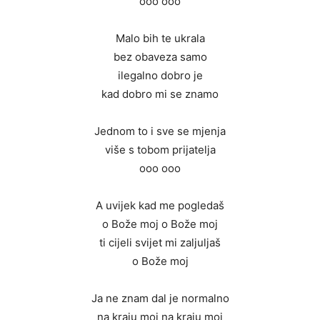
ooo ooo
Malo bih te ukrala
bez obaveza samo
ilegalno dobro je
kad dobro mi se znamo
Jednom to i sve se mjenja
više s tobom prijatelja
ooo ooo
A uvijek kad me pogledaš
o Bože moj o Bože moj
ti cijeli svijet mi zaljuljaš
o Bože moj
Ja ne znam dal je normalno
na kraju moj na kraju moj