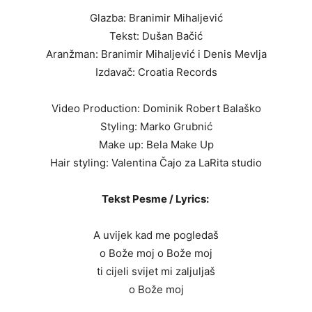
Glazba: Branimir Mihaljević
Tekst: Dušan Bačić
Aranžman: Branimir Mihaljević i Denis Mevlja
Izdavač: Croatia Records
Video Production: Dominik Robert Balaško
Styling: Marko Grubnić
Make up: Bela Make Up
Hair styling: Valentina Čajo za LaRita studio
Tekst Pesme / Lyrics:
A uvijek kad me pogledaš
o Bože moj o Bože moj
ti cijeli svijet mi zaljuljaš
o Bože moj