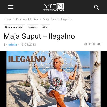
Home
Domaca Muzika
Maja Suput – Ilegalno
Domaca Muzika
Novosti
Slider
Maja Suput – Ilegalno
1190
0
By
admin
-
16/04/2018