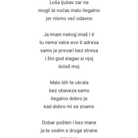
Loša ljubav zar ne
mogli bi noćas malo ilegalno
jer nismo već odavno
Ja imam nekog imaš i ti
tu nema vatre evo ti adresa
samo je prevari bez stresa
i što god slagao si njoj
bićeš moj
Malo bih te ukrala
bez obaveza samo
ilegalno dobro je
kad dobro mi se znamo
Dobar pošten i bez mane
ja te vodim s druge strane