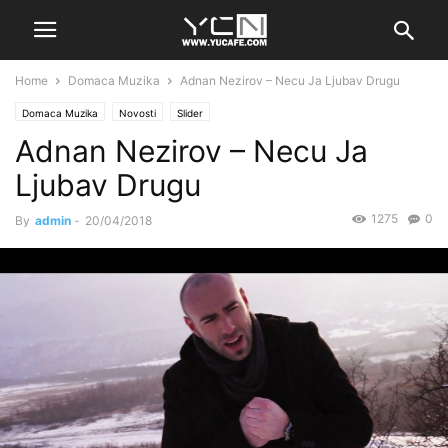
Home
Domaca Muzika
Adnan Nezirov – Necu Ja Ljubav Drugu
Domaca Muzika
Novosti
Slider
Adnan Nezirov – Necu Ja
Ljubav Drugu
1275
0
By
admin
-
20/04/2018