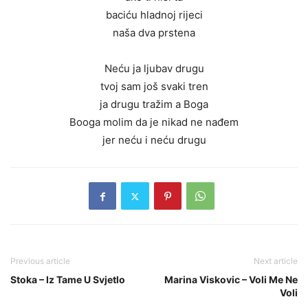
baciću hladnoj rijeci
naša dva prstena
Neću ja ljubav drugu
tvoj sam još svaki tren
ja drugu tražim a Boga
Booga molim da je nikad ne nađem
jer neću i neću drugu
Previous article
Next article
Stoka – Iz Tame U Svjetlo
Marina Viskovic – Voli Me Ne
Voli