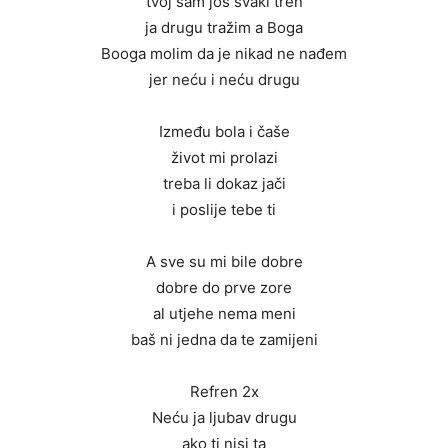
tvoj sam još svaki tren
ja drugu tražim a Boga
Booga molim da je nikad ne nađem
jer neću i neću drugu
Između bola i čaše
život mi prolazi
treba li dokaz jači
i poslije tebe ti
A sve su mi bile dobre
dobre do prve zore
al utjehe nema meni
baš ni jedna da te zamijeni
Refren 2x
Neću ja ljubav drugu
ako ti nisi ta