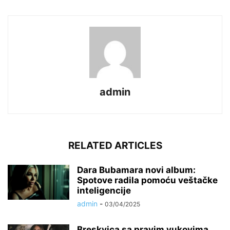
admin
RELATED ARTICLES
Dara Bubamara novi album:
Spotove radila pomoću veštačke
inteligencije
admin
-
03/04/2025
Breskvica sa pravim vukovima