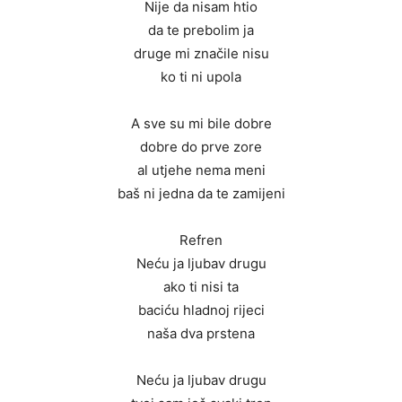
Nije da nisam htio
da te prebolim ja
druge mi značile nisu
ko ti ni upola
A sve su mi bile dobre
dobre do prve zore
al utjehe nema meni
baš ni jedna da te zamijeni
Refren
Neću ja ljubav drugu
ako ti nisi ta
baciću hladnoj rijeci
naša dva prstena
Neću ja ljubav drugu