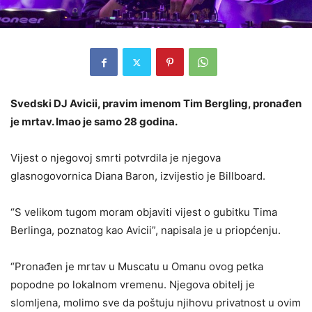
Svedski DJ Avicii, pravim imenom Tim Bergling, pronađen
je mrtav. Imao je samo 28 godina.
Vijest o njegovoj smrti potvrdila je njegova
glasnogovornica Diana Baron, izvijestio je Billboard.
“S velikom tugom moram objaviti vijest o gubitku Tima
Berlinga, poznatog kao Avicii”, napisala je u priopćenju.
“Pronađen je mrtav u Muscatu u Omanu ovog petka
popodne po lokalnom vremenu. Njegova obitelj je
slomljena, molimo sve da poštuju njihovu privatnost u ovim