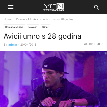
Home
Domaca Muzika
Avicii umro s 28 godina
Domaca Muzika
Novosti
Slider
Avicii umro s 28 godina
1015
0
By
admin
-
20/04/2018