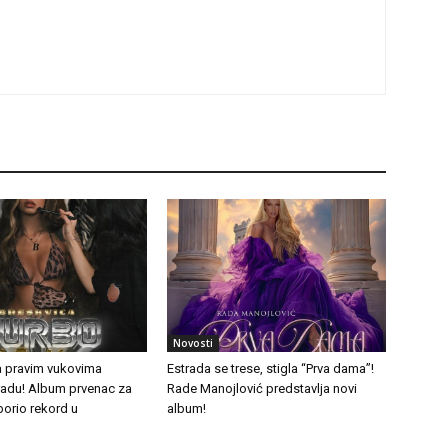
Novosti
a pravim vukovima
Estrada se trese, stigla “Prva dama”!
tradu! Album prvenac za
Rade Manojlović predstavlja novi
borio rekord u
album!