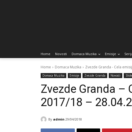
Home
Novosti
Domaca Muzika
Emisije
Serij
Home
Domaca Muzika
Zvezde Granda - Cela emisij
Domaca Muzika
Emisije
Zvezde Granda
Novosti
Slid
Zvezde Granda – C
2017/18 – 28.04.
By
admin
29/04/2018