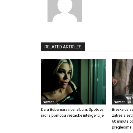
RELATED ARTICLES
Novosti
Novosti
Dara Bubamara novi album: Spotove
Breskvica s
radila pomoću veštačke inteligencije
zatresla es
60 minuta o
pregledima!