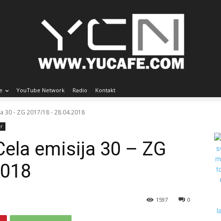
e
YouTube Network
Radio
Kontakt
a 30 - ZG 2017/18 - 28.04.2018
er
ela emisija 30 – ZG
2018
1597
0