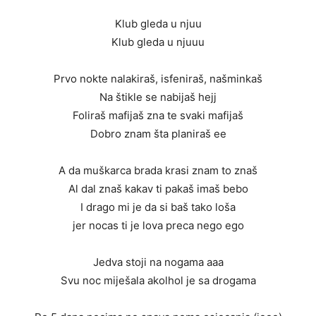
Klub gleda u njuu
Klub gleda u njuuu
Prvo nokte nalakiraš, isfeniraš, našminkaš
Na štikle se nabijaš hejj
Foliraš mafijaš zna te svaki mafijaš
Dobro znam šta planiraš ee
A da muškarca brada krasi znam to znaš
Al dal znaš kakav ti pakaš imaš bebo
I drago mi je da si baš tako loša
jer nocas ti je lova preca nego ego
Jedva stoji na nogama aaa
Svu noc miješala akolhol je sa drogama