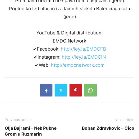
Po 5 dana nocima ne spava nema osjecanja (jeee)
Pogled ko led hladan iza tamnih stakala Balenciaga cala
(jeee)
YouTube & Digital distribution:
EMDC Network
✔Facebook:
http://ley.la/EMDCFB
✔Instagram:
http://ley.la/EMDCIN
✔Web:
http://emdcnetwork.com
Previous article
Next article
Olja Bajrami – Nek Pukne
Boban Zdravkovic – Cico
Grom u Ruzmarin