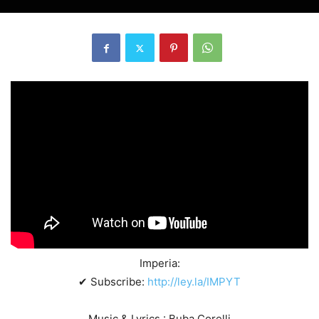
Imperia:
✔ Subscribe:
http://ley.la/IMPYT
Music & Lyrics : Buba Corelli