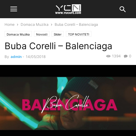
Home
Domaca Muzika
Buba Corelli – Balenciaga
Domaca Muzika
Novosti
Slider
TOP NOVITETI
Buba Corelli – Balenciaga
1394
0
By
admin
-
14/05/2018