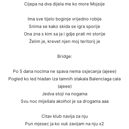
Cijepa na dva dijela me ko more Mojsije
Ima sve tijelo boginje vrijedno robije
Snima se kako skida se igra sporije
Ona zna s kim sa ja i gdje prati mi storije
Želim je, krevet njen moj teritorij je
Bridge:
Po 5 dana nocima ne spava nema osjecanja (ajeee)
Pogled ko led hladan iza tamnih stakala Balenciaga cala
(ajeee)
Jedva stoji na nogama
Svu noc miješala akolhol je sa drogama aaa
Citav klub navija za nju
Pun mjesec ja ko vuk zavijam na nju x2