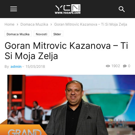
Home
Domaca Muzika
Goran Mitrovic Kazanova – Ti Si Moja Zelja
Domaca Muzika
Novosti
Slider
Goran Mitrovic Kazanova – Ti
Si Moja Zelja
1902
0
By
admin
-
15/05/2018