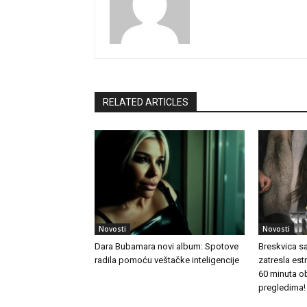
RELATED ARTICLES
Novosti
Novosti
Dara Bubamara novi album: Spotove
Breskvica s
radila pomoću veštačke inteligencije
zatresla es
60 minuta o
pregledima!