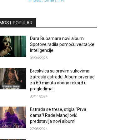
MOST POPULAR
Dara Bubamara novi album:
Spotove radila pomoću veštačke
inteligencije
03/04/2025
Breskvica sa pravim vukovima
zatresla estradu! Album prvenac
za 60 minuta oborio rekord u
pregledima!
30/11/2024
Estrada se trese, stigla “Prva
dama”! Rade Manojlović
predstavlja novi album!
27/08/2024