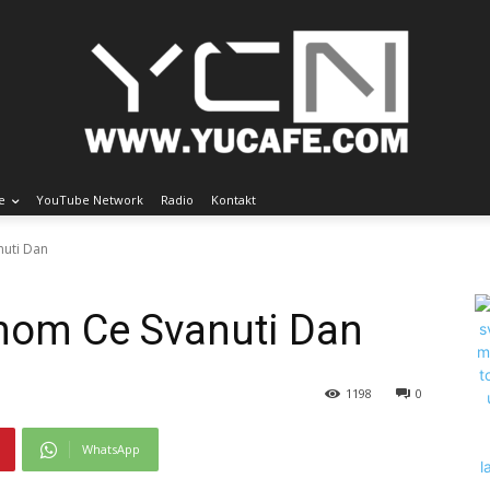
e
YouTube Network
Radio
Kontakt
nuti Dan
dnom Ce Svanuti Dan
1198
0
WhatsApp