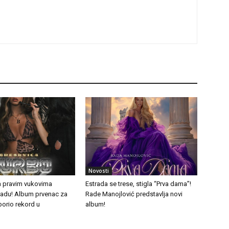
Novosti
a pravim vukovima
Estrada se trese, stigla “Prva dama”!
tradu! Album prvenac za
Rade Manojlović predstavlja novi
borio rekord u
album!