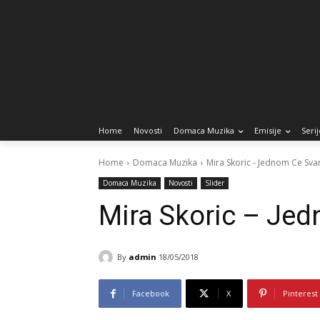
Home
Novosti
Domaca Muzika
Emisije
Serij
Home
Domaca Muzika
Mira Skoric - Jednom Ce Sva
Domaca Muzika
Novosti
Slider
Mira Skoric – Je
By
admin
18/05/2018
Facebook
X
Pinterest